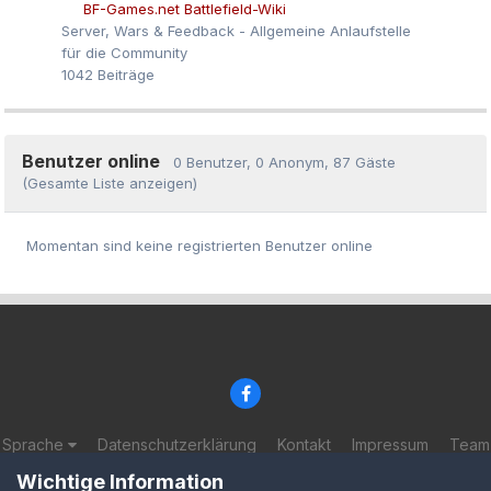
BF-Games.net Battlefield-Wiki
Server, Wars & Feedback - Allgemeine Anlaufstelle
für die Community
1042
Beiträge
Benutzer online
0 Benutzer
, 0 Anonym, 87 Gäste
(Gesamte Liste anzeigen)
Momentan sind keine registrierten Benutzer online
Sprache
Datenschutzerklärung
Kontakt
Impressum
Team
© 2002-2025 BF-Games.net
Wichtige Information
Powered by Invision Community