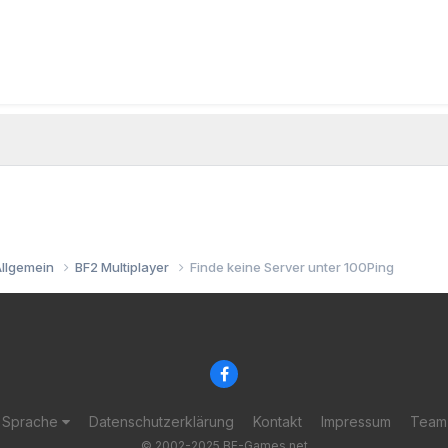
Allgemein
BF2 Multiplayer
Finde keine Server unter 100Ping
Sprache
Datenschutzerklärung
Kontakt
Impressum
Team
© 2002-2025 BF-Games.net