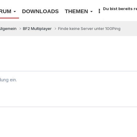
Du bist bereits 
RUM
DOWNLOADS
THEMEN
Allgemein
BF2 Multiplayer
Finde keine Server unter 100Ping
dung ein.