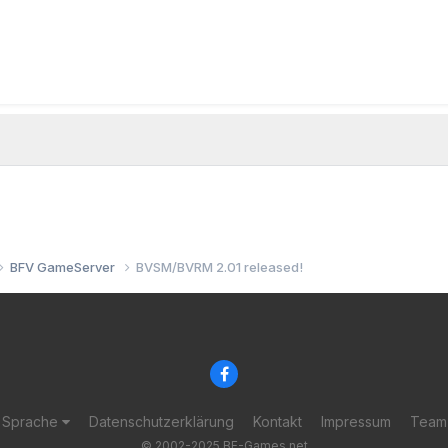
BFV GameServer
BVSM/BVRM 2.01 released!
Sprache
Datenschutzerklärung
Kontakt
Impressum
Team
© 2002-2025 BF-Games.net