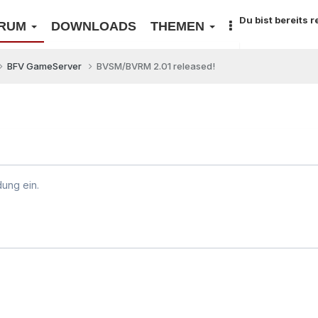
Du bist bereits 
RUM
DOWNLOADS
THEMEN
BFV GameServer
BVSM/BVRM 2.01 released!
dung ein.