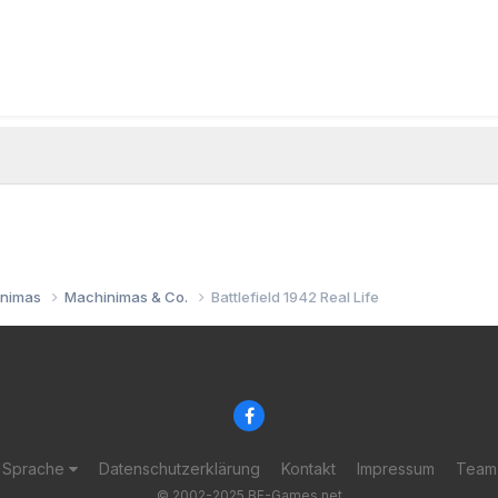
inimas
Machinimas & Co.
Battlefield 1942 Real Life
Sprache
Datenschutzerklärung
Kontakt
Impressum
Team
© 2002-2025 BF-Games.net