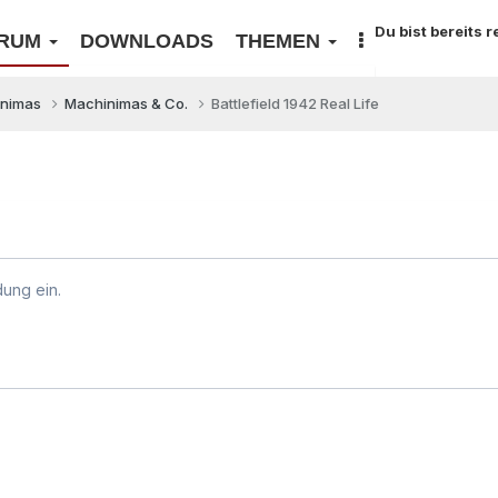
Du bist bereits 
RUM
DOWNLOADS
THEMEN
inimas
Machinimas & Co.
Battlefield 1942 Real Life
dung ein.