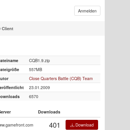
Anmelden
 Client
ateiname
CQB1.9.zip
ateigröße
557MB
utor
Close Quarters Battle (CQB) Team
eröffentlicht
23.01.2009
ownloads
6570
Server
Downloads
401
ww.gamefront.com
Download