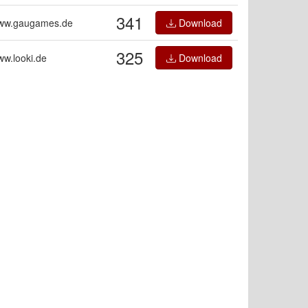
341
ww.gaugames.de
Download
325
w.looki.de
Download