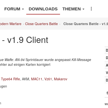
FORUM
DOWNLOADS
THEMEN
odern Warfare
Close Quarters Battle
Close Quarters Battle - v1.9
- v1.9 Client
D
D
ue Waffe: AN-94
Sprintdauer wurde angepasst
Kill-Message
ehler auf einigen Karten korrigiert
A
V
:
Type64 Rifle
, AKM,
MAC11
,
Vz61
,
Makarov
D
eugen
m
w