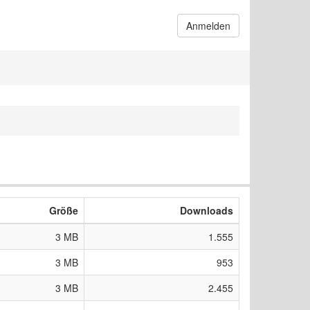
Anmelden
Größe
Downloads
3 MB
1.555
3 MB
953
3 MB
2.455