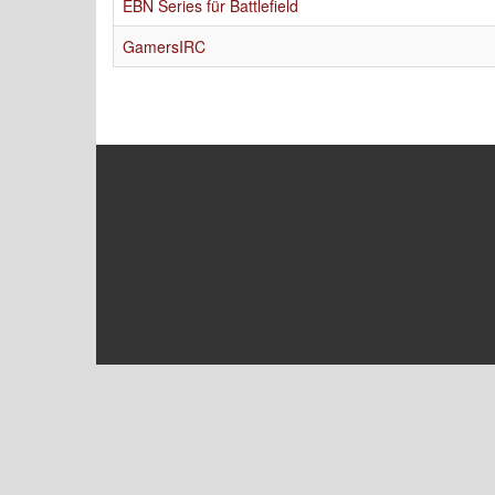
EBN Series für Battlefield
GamersIRC