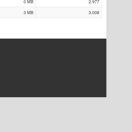
0 MB
2.977
3 MB
3.008