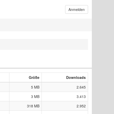
Anmelden
Größe
Downloads
5 MB
2.645
3 MB
3.413
318 MB
2.952