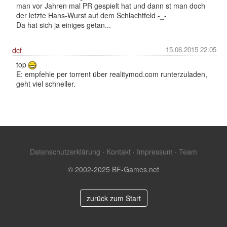
man vor Jahren mal PR gespielt hat und dann st man doch
der letzte Hans-Wurst auf dem Schlachtfeld -_-
Da hat sich ja einiges getan...
15.06.2015 22:05
dcf
top
E: empfehle per torrent über realitymod.com runterzuladen,
geht viel schneller.
Datenschutzerklärung
·
Kontakt
·
Impressum
·
Team
© 2002-2025 BF-Games.net
zurück zum Start