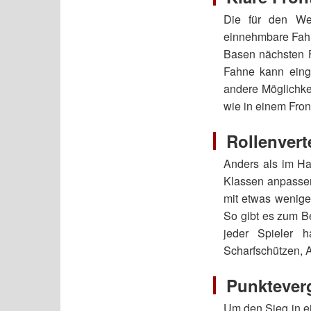
Die für den We
einnehmbare Fahn
Basen nächsten F
Fahne kann ein
andere Möglichkei
wie in einem Fron
Rollenvert
Anders als im Hau
Klassen anpassen
mit etwas wenige
So gibt es zum Be
jeder Spieler h
Scharfschützen, A
Punkteverg
Um den Sieg in e