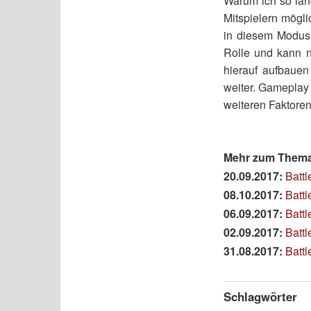
Warum ich so lang
Mitspielern mögl
in diesem Modus.
Rolle und kann n
hierauf aufbauen
weiter. Gameplay
weiteren Faktoren
Mehr zum Thema 
20.09.2017:
Battl
08.10.2017:
Battl
06.09.2017:
Battl
02.09.2017:
Battl
31.08.2017:
Battl
Schlagwörter