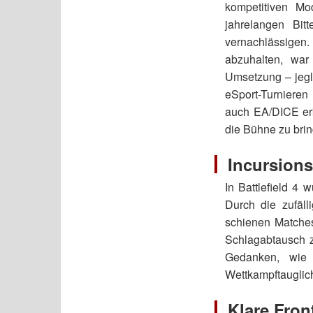
kompetitiven Mo
jahrelangen Bit
vernachlässigen.
abzuhalten, war
Umsetzung – jegl
eSport-Turnieren
auch EA/DICE erk
die Bühne zu bri
Incursions
In Battlefield 4
Durch die zufäl
schienen Matches
Schlagabtausch z
Gedanken, wie 
Wettkampftauglic
Klare Fron