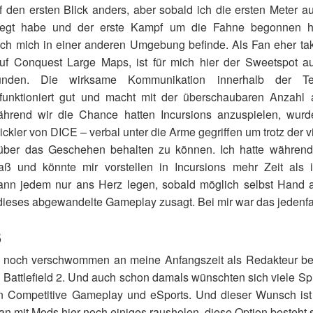
f den ersten Blick anders, aber sobald ich die ersten Meter 
egt habe und der erste Kampf um die Fahne begonnen hat
ich mich in einer anderen Umgebung befinde. Als Fan eher takt
auf Conquest Large Maps, ist für mich hier der Sweetspot 
funden. Die wirksame Kommunikation innerhalb der 
 funktioniert gut und macht mit der überschaubaren Anzahl
Während wir die Chance hatten Incursions anzuspielen, wur
ckler von DICE – verbal unter die Arme gegriffen um trotz der
 über das Geschehen behalten zu können. Ich hatte während
aß und könnte mir vorstellen in Incursions mehr Zeit als
kann jedem nur ans Herz legen, sobald möglich selbst Hand
dieses abgewandelte Gameplay zusagt. Bei mir war das jedenfall
S
ch noch verschwommen an meine Anfangszeit als Redakteur b
 Battlefield 2. Und auch schon damals wünschten sich viele Sp
n Competitive Gameplay und eSports. Und dieser Wunsch ist 
n mit Mods hier noch einiges rausholen, diese Option besteht