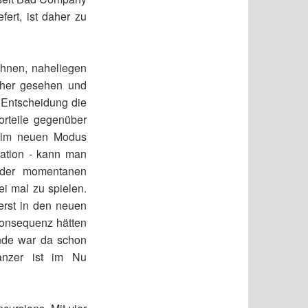
fert, ist daher zu
ehnen, naheliegen
sher gesehen und
 Entscheidung die
orteile gegenüber
t im neuen Modus
kation - kann man
 der momentanen
ei mal zu spielen.
erst in den neuen
Konsequenz hätten
nde war da schon
anzer ist im Nu