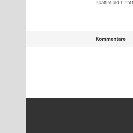
battlefield 1
bf
Kommentare