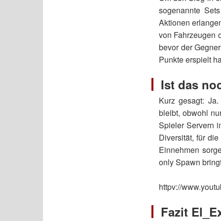
sogenannte Sets 
Aktionen erlange
von Fahrzeugen o
bevor der Gegner
Punkte erspielt ha
Ist das no
Kurz gesagt: Ja.
bleibt, obwohl nu
Spieler Servern 
Diversität, für d
Einnehmen sorgen
only Spawn bring
httpv://www.you
Fazit El_