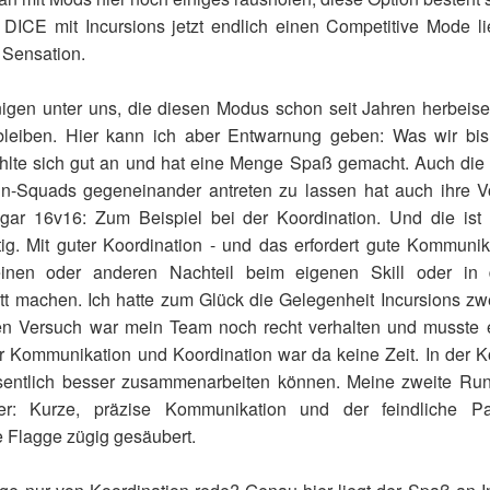
DICE mit Incursions jetzt endlich einen Competitive Mode lie
 Sensation.
enigen unter uns, die diesen Modus schon seit Jahren herbeis
 bleiben. Hier kann ich aber Entwarnung geben: Was wir bi
ühlte sich gut an und hat eine Menge Spaß gemacht. Auch die
-Squads gegeneinander antreten zu lassen hat auch ihre V
gar 16v16: Zum Beispiel bei der Koordination. Und die is
tig. Mit guter Koordination - und das erfordert gute Kommuni
inen oder anderen Nachteil beim eigenen Skill oder in
tt machen. Ich hatte zum Glück die Gelegenheit Incursions zw
n Versuch war mein Team noch recht verhalten und musste 
r Kommunikation und Koordination war da keine Zeit. In der 
sentlich besser zusammenarbeiten können. Meine zweite Ru
ser: Kurze, präzise Kommunikation und der feindliche P
e Flagge zügig gesäubert.