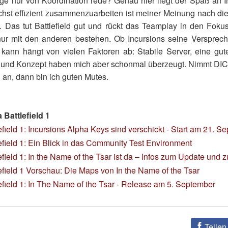
e nur von Koordination rede? Genau hier liegt der Spaß an In
ichst effizient zusammenzuarbeiten ist meiner Meinung nach di
 Das tut Battlefield gut und rückt das Teamplay in den Fokus
ur mit den anderen bestehen. Ob Incursions seine Verspre
 kann hängt von vielen Faktoren ab: Stabile Server, eine gu
 und Konzept haben mich aber schonmal überzeugt. Nimmt DICE
 an, dann bin ich guten Mutes.
Battlefield 1
efield 1: Incursions Alpha Keys sind verschickt - Start am 21. S
efield 1: Ein Blick in das Community Test Environment
efield 1: In the Name of the Tsar ist da – Infos zum Update und zu d
efield 1 Vorschau: Die Maps von In the Name of the Tsar
efield 1: In The Name of the Tsar - Release am 5. September
Teilen