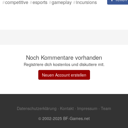
1
competitive
esports
gameplay
incursions
Noch Kommentare vorhanden
Registriere dich kostenlos und diskutiere mit.
Neuen Account erstellen
Datenschutzerklärung
·
Kontakt
·
Impressum
·
Team
© 2002-2025 BF-Games.net