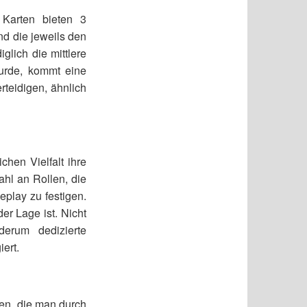
Karten bieten 3
d die jeweils den
lich die mittlere
rde, kommt eine
rteidigen, ähnlich
chen Vielfalt ihre
hl an Rollen, die
play zu festigen.
er Lage ist. Nicht
derum dedizierte
ert.
en, die man durch