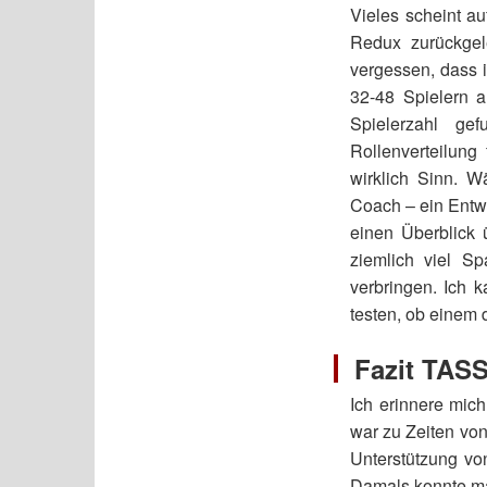
Vieles scheint au
Redux zurückgel
vergessen, dass 
32-48 Spielern 
Spielerzahl ge
Rollenverteilung
wirklich Sinn. 
Coach – ein Entwi
einen Überblick
ziemlich viel Sp
verbringen. Ich 
testen, ob einem 
Fazit TAS
Ich erinnere mi
war zu Zeiten von
Unterstützung vo
Damals konnte ma