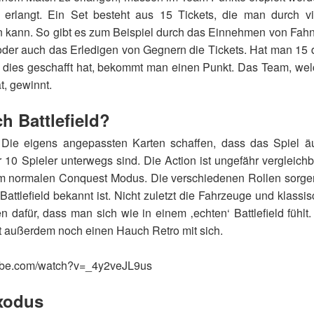
erlangt. Ein Set besteht aus 15 Tickets, die man durch v
n kann. So gibt es zum Beispiel durch das Einnehmen von Fahn
der auch das Erledigen von Gegnern die Tickets. Hat man 15
 dies geschafft hat, bekommt man einen Punkt. Das Team, wel
t, gewinnt.
ch Battlefield?
 Die eigens angepassten Karten schaffen, dass das Spiel äu
r 10 Spieler unterwegs sind. Die Action ist ungefähr vergleichb
im normalen Conquest Modus. Die verschiedenen Rollen sorgen 
ie Battlefield bekannt ist. Nicht zuletzt die Fahrzeuge und klas
 dafür, dass man sich wie in einem ‚echten‘ Battlefield fühlt
t außerdem noch einen Hauch Retro mit sich.
tube.com/watch?v=_4y2veJL9us
Exodus