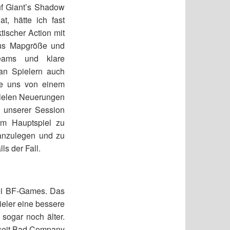
auf Giant’s Shadow
, hätte ich fast
ischer Action mit
aus Mapgröße und
Teams und klare
 an Spielern auch
de uns von einem
 vielen Neuerungen
 unserer Session
 im Hauptspiel zu
 anzulegen und zu
s der Fall.
ei BF-Games. Das
ieler eine bessere
sogar noch älter.
 seit Bad Company