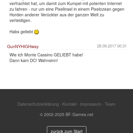
verfrachtet hat, um damit zum Kumpel mit potenten Internet
zu fahren - nur um eine Pixelinsel in einem Pixelozean gegen
Horden anderer Verückter aus der ganzen Welt zu
verteidigen.
Habs geliebt
28.09.2017 00:31
GunNYHIGHway
Wie ich Monte Cassino GELIEBT habe!
Dann kam DC! Wahnsinn!
Datenschutzerklärung
·
Kontakt
·
Impressum
·
Team
© 2002-2025 BF-Games.net
zurück zum Start