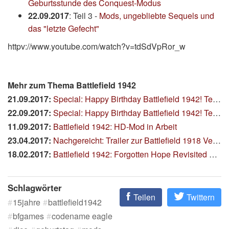
Geburtsstunde des Conquest-Modus
22.09.2017
: Teil 3 -
Mods, ungebliebte Sequels und
das "letzte Gefecht"
httpv://www.youtube.com/watch?v=tdSdVpRor_w
Mehr zum Thema Battlefield 1942
21.09.2017:
Special: Happy Birthday Battlefield 1942! Teil 2
22.09.2017:
Special: Happy Birthday Battlefield 1942! Teil 3
11.09.2017:
Battlefield 1942: HD-Mod in Arbeit
23.04.2017:
Nachgereicht: Trailer zur Battlefield 1918 Version 3.2
18.02.2017:
Battlefield 1942: Forgotten Hope Revisited wieder in Entwicklung
Schlagwörter
Teilen
Twittern
15jahre
battlefield1942
bfgames
codename eagle