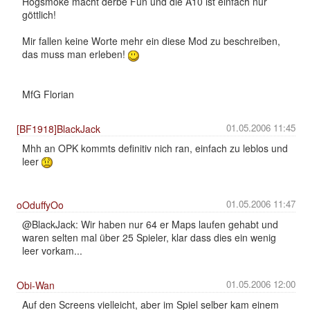
Hogsmoke macht derbe Fun und die A10 ist einfach nur
göttlich!
Mir fallen keine Worte mehr ein diese Mod zu beschreiben,
das muss man erleben!
MfG Florian
01.05.2006 11:45
[BF1918]BlackJack
Mhh an OPK kommts definitiv nich ran, einfach zu leblos und
leer
01.05.2006 11:47
oOduffyOo
@BlackJack: Wir haben nur 64 er Maps laufen gehabt und
waren selten mal über 25 Spieler, klar dass dies ein wenig
leer vorkam...
01.05.2006 12:00
Obi-Wan
Auf den Screens vielleicht, aber im Spiel selber kam einem