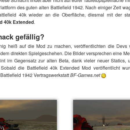
se Schlacht findet aber nicht auf eurer Tabletopspielfläche mit 
lattform des guten alten Battlefield 1942. Nach einiger Zeit w
ttlefield 40k wieder an die Oberfläche, diesmal mit der sta
eld 40k Extended
.
ack gefällig?
g heiß auf die Mod zu machen, veröffentlichten die Devs 
 dem direkten Spielgeschehen. Die Bilder versprechen eine M
nt im Gegensatz zur alten Beta, dank vieler neuer Statics, 
Sobald die Battlefield 40k Extended Mod veröffentlicht wurd
 Battlefield 1942 Vertragswerkstatt
BF-Games.net