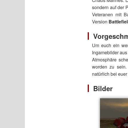
Chaos Marines. Die
sondern auf der P
Veteranen mit Ba
Version
Battlefi
Vorgeschm
Um euch ein weni
Ingamebilder aus
Atmosphäre schei
worden zu sein. 
natürlich bei euer
Bilder