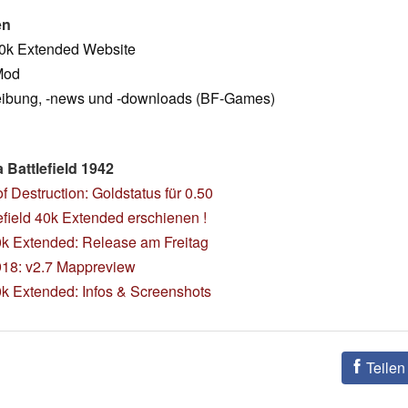
en
 40k Extended Website
Mod
ibung, -news und -downloads (BF-Games)
Battlefield 1942
f Destruction: Goldstatus für 0.50
efield 40k Extended erschienen !
k Extended: Release am Freitag
18: v2.7 Mappreview
k Extended: Infos & Screenshots
Teilen