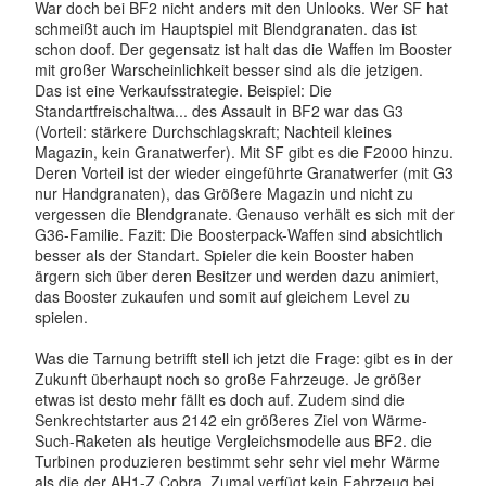
War doch bei BF2 nicht anders mit den Unlooks. Wer SF hat
schmeißt auch im Hauptspiel mit Blendgranaten. das ist
schon doof. Der gegensatz ist halt das die Waffen im Booster
mit großer Warscheinlichkeit besser sind als die jetzigen.
Das ist eine Verkaufsstrategie. Beispiel: Die
Standartfreischaltwa... des Assault in BF2 war das G3
(Vorteil: stärkere Durchschlagskraft; Nachteil kleines
Magazin, kein Granatwerfer). Mit SF gibt es die F2000 hinzu.
Deren Vorteil ist der wieder eingeführte Granatwerfer (mit G3
nur Handgranaten), das Größere Magazin und nicht zu
vergessen die Blendgranate. Genauso verhält es sich mit der
G36-Familie. Fazit: Die Boosterpack-Waffen sind absichtlich
besser als der Standart. Spieler die kein Booster haben
ärgern sich über deren Besitzer und werden dazu animiert,
das Booster zukaufen und somit auf gleichem Level zu
spielen.
Was die Tarnung betrifft stell ich jetzt die Frage: gibt es in der
Zukunft überhaupt noch so große Fahrzeuge. Je größer
etwas ist desto mehr fällt es doch auf. Zudem sind die
Senkrechtstarter aus 2142 ein größeres Ziel von Wärme-
Such-Raketen als heutige Vergleichsmodelle aus BF2. die
Turbinen produzieren bestimmt sehr sehr viel mehr Wärme
als die der AH1-Z Cobra. Zumal verfügt kein Fahrzeug bei