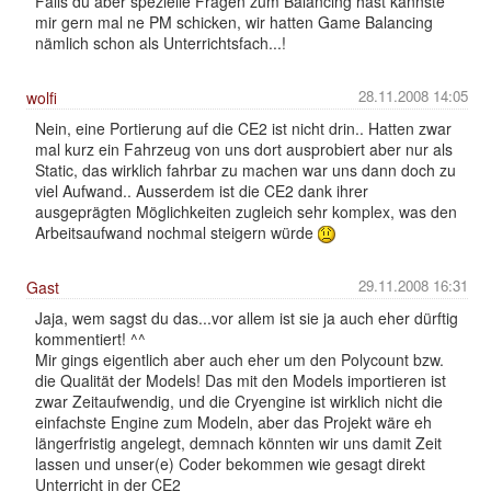
Falls du aber spezielle Fragen zum Balancing hast kannste
mir gern mal ne PM schicken, wir hatten Game Balancing
nämlich schon als Unterrichtsfach...!
28.11.2008 14:05
wolfi
Nein, eine Portierung auf die CE2 ist nicht drin.. Hatten zwar
mal kurz ein Fahrzeug von uns dort ausprobiert aber nur als
Static, das wirklich fahrbar zu machen war uns dann doch zu
viel Aufwand.. Ausserdem ist die CE2 dank ihrer
ausgeprägten Möglichkeiten zugleich sehr komplex, was den
Arbeitsaufwand nochmal steigern würde
29.11.2008 16:31
Gast
Jaja, wem sagst du das...vor allem ist sie ja auch eher dürftig
kommentiert! ^^
Mir gings eigentlich aber auch eher um den Polycount bzw.
die Qualität der Models! Das mit den Models importieren ist
zwar Zeitaufwendig, und die Cryengine ist wirklich nicht die
einfachste Engine zum Modeln, aber das Projekt wäre eh
längerfristig angelegt, demnach könnten wir uns damit Zeit
lassen und unser(e) Coder bekommen wie gesagt direkt
Unterricht in der CE2