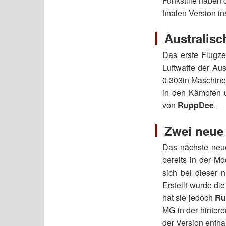
Funkstille haben 
finalen Version i
Australis
Das erste Flugze
Luftwaffe der Aus
0.303in Maschin
in den Kämpfen 
von
RuppDee
.
Zwei neue
Das nächste neu
bereits in der Mo
sich bei dieser n
Erstellt wurde d
hat sie jedoch
Ru
MG in der hinter
der Version enthal