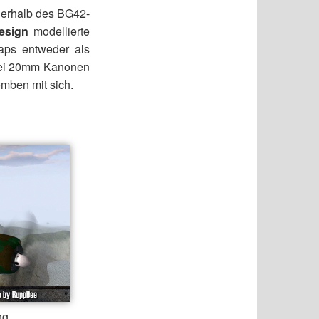
ußerhalb des BG42-
esign
modellierte
Maps entweder als
zwei 20mm Kanonen
mben mit sich.
ng