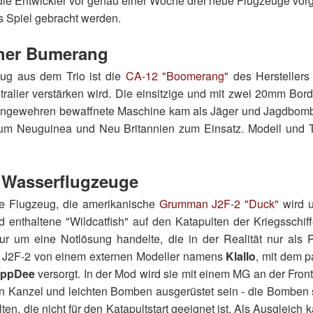
die Entwickler vor genau einer Woche drei neue Flugzeuge vorges
ns Spiel gebracht werden.
cher Bumerang
ug aus dem Trio ist die
CA-12 "Boomerang"
des Herstellers
tralier verstärken wird. Die einsitzige und mit zwei 20mm Bo
engewehren bewaffnete Maschine kam als Jäger und Jagdbomb
um Neuguinea und Neu Britannien zum Einsatz. Modell und 
 Wasserflugzeuge
e Flugzeug, die amerikanische
Grumman J2F-2 "Duck"
wird u
d enthaltene "Wildcatfish" auf den Katapulten der Kriegsschif
ur um eine Notlösung handelte, die in der Realität nur als Pr
ie J2F-2 von einem externen Modeller namens
Klallo
, mit dem 
ppDee
versorgt. In der Mod wird sie mit einem MG an der Front
en Kanzel und leichten Bomben ausgerüstet sein - die Bomben s
ten, die nicht für den Katapultstart geeignet ist. Als Ausgleich