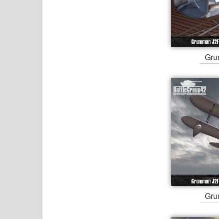
Gru
Gru