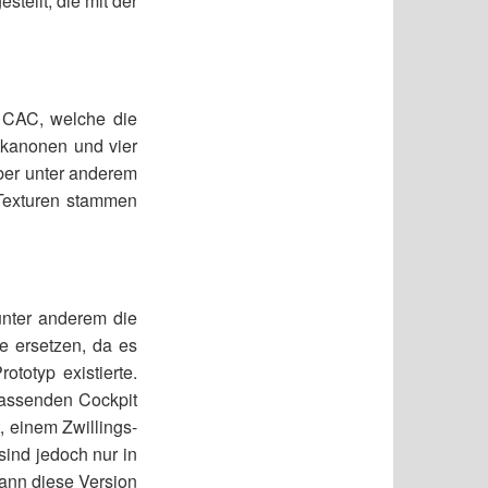
tellt, die mit der
 CAC, welche die
rdkanonen und vier
er unter anderem
Texturen stammen
nter anderem die
fe ersetzen, da es
ototyp existierte.
passenden Cockpit
, einem Zwillings-
ind jedoch nur in
 kann diese Version