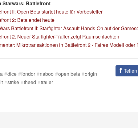
Starwars: Battlefront
efront II: Open Beta startet heute für Vorbesteller
efront 2: Beta endet heute
Wars Battlefront II: Starfighter Assault Hands-On auf der Game
efront 2: Neuer Starfighter-Trailer zeigt Raumschlachten
ntar: Mikrotransaktionen in Battlefront 2 - Faires Modell oder
Teilen
ta
dice
fondor
naboo
open beta
origin
lt
strike
theed
trailer