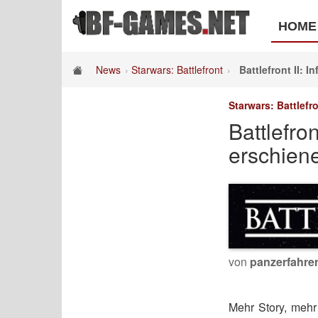
HOME
News
Starwars: Battlefront
Battlefront II:
Starwars: Battlefr
Battlefro
erschien
von
panzerfahre
Mehr Story, mehr