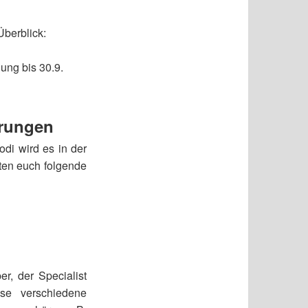
Überblick:
lung bis 30.9.
erungen
di wird es in der
ten euch folgende
r, der Specialist
se verschiedene