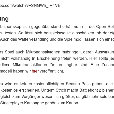
utube.com/watch?v=SNGWh_-R1VE
ung
 bisher skeptisch gegenüberstand erhält nun mit der Open Bet
 zu testen. So lässt sich beispielsweise einschätzen, ob der 
 Auch das Waffen-Handling und die Spielmodi lassen sich eins
das Spiel auch Mikrotransaktionen mitbringen, deren Auswirk
 nicht vollständig in Erscheinung treten werden. Hier sollte jed
 diese Mikrotransaktionen für ihn tragbar sind. Eine Zus
smodell haben wir
hier
veröffentlicht.
 wird es keinen kostenpflichtigen Season Pass geben, alle
ostenlos erscheinen. Unterm Strich macht Battlefront 2 bisher v
rgleich zum Vorgänger wesentlich größer, es gibt mehr spielba
 Singleplayer-Kampagne gehört zum Kanon.