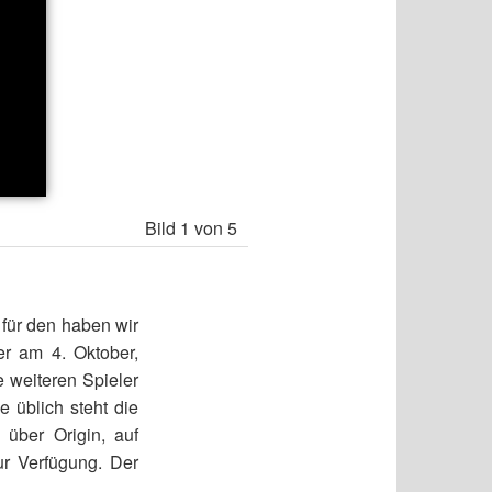
Bild
1
von 5
Battlefront 2
 für den haben wir
er am 4. Oktober,
e weiteren Spieler
e üblich steht die
 über Origin, auf
ur Verfügung. Der