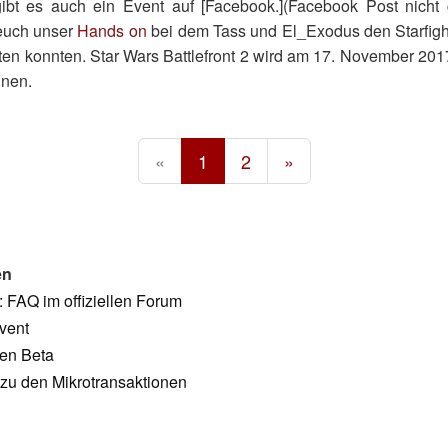
bt es auch ein Event auf [Facebook.](
Facebook Post nicht
 euch unser
Hands on
bei dem Tass und El_Exodus den Starfigh
n konnten. Star Wars Battlefront 2 wird am 17. November 201
inen.
«
1
2
»
en
2: FAQ im offiziellen Forum
vent
pen Beta
u den Mikrotransaktionen