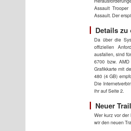
Herausforderunge
Assault Trooper 
Assault. Der erspi
Details z
Da über die Sys
offiziellen Anf
ausfallen, sind f
6700 bzw. AMD 
Grafikkarte mit 
480 (4 GB) empfoh
Die Internetverbi
ihr auf Seite 2.
Neuer Trai
Wer kurz vor der
wir den neuen Tra