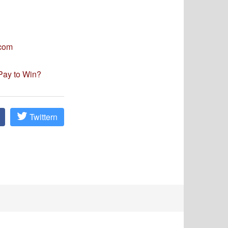
scom
 Pay to Win?
Twittern