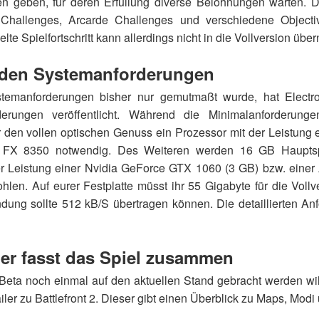
n geben, für deren Erfüllung diverse Belohnungen warten. 
Challenges, Arcarde Challenges und verschiedene Objectiv
elte Spielfortschritt kann allerdings nicht in die Vollversion ü
u den Systemanforderungen
temanforderungen bisher nur gemutmaßt wurde, hat Electro
orderungen veröffentlicht. Während die Minimalanforderung
ür den vollen optischen Genuss ein Prozessor mit der Leistung e
FX 8350 notwendig. Des Weiteren werden 16 GB Hauptsp
der Leistung einer Nvidia GeForce GTX 1060 (3 GB) bzw. ei
len. Auf eurer Festplatte müsst ihr 55 Gigabyte für die Vollv
ndung sollte 512 kB/S übertragen können. Die detaillierten An
ler fasst das Spiel zusammen
 Beta noch einmal auf den aktuellen Stand gebracht werden wi
iler zu Battlefront 2. Dieser gibt einen Überblick zu Maps, Modi