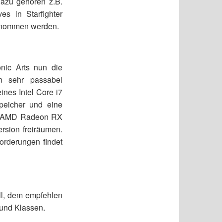
Dazu gehören z.B.
es in Starfighter
bernommen werden.
nic Arts nun die
en sehr passabel
ines Intel Core i7
eicher und eine
ner AMD Radeon RX
ersion freiräumen.
forderungen findet
ll, dem empfehlen
 und Klassen.