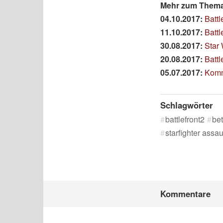
Mehr zum Thema 
04.10.2017:
Battl
11.10.2017:
Battl
30.08.2017:
Star 
20.08.2017:
Battl
05.07.2017:
Komme
Schlagwörter
battlefront2
be
starfighter assau
Kommentare