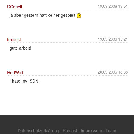
19.09.2006 13:51
DCdevil
ja aber gestern hatt keiner gespielt
19.09.2006 15:21
fexbest
gute arbeit!
20.09.2006 18:38
RedWolf
I hate my ISDN..
Datenschutzerklärung
·
Kontakt
·
Impressum
·
Team