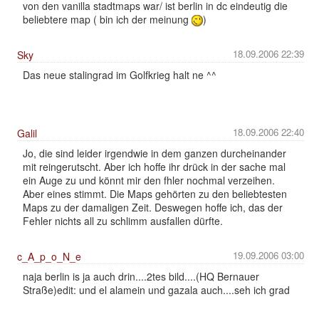
von den vanilla stadtmaps war/ ist berlin in dc eindeutig die
beliebtere map ( bin ich der meinung
)
18.09.2006 22:39
Sky
Das neue stalingrad im Golfkrieg halt ne ^^
18.09.2006 22:40
Galil
Jo, die sind leider irgendwie in dem ganzen durcheinander
mit reingerutscht. Aber ich hoffe ihr drück in der sache mal
ein Auge zu und könnt mir den fhler nochmal verzeihen.
Aber eines stimmt. Die Maps gehörten zu den beliebtesten
Maps zu der damaligen Zeit. Deswegen hoffe ich, das der
Fehler nichts all zu schlimm ausfallen dürfte.
19.09.2006 03:00
c_A_p_o_N_e
naja berlin is ja auch drin....2tes bild....(HQ Bernauer
Straße)edit: und el alamein und gazala auch....seh ich grad