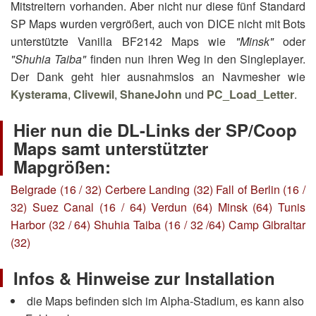
Mitstreitern vorhanden. Aber nicht nur diese fünf Standard
SP Maps wurden vergrößert, auch von DICE nicht mit Bots
unterstützte Vanilla BF2142 Maps wie
"Minsk"
oder
"Shuhia Taiba"
finden nun ihren Weg in den Singleplayer.
Der Dank geht hier ausnahmslos an Navmesher wie
Kysterama
,
Clivewil
,
ShaneJohn
und
PC_Load_Letter
.
Hier nun die DL-Links der SP/Coop
Maps samt unterstützter
Mapgrößen:
Belgrade (16 / 32)
Cerbere Landing (32)
Fall of Berlin (16 /
32)
Suez Canal (16 / 64)
Verdun (64)
Minsk (64)
Tunis
Harbor (32 / 64)
Shuhia Taiba (16 / 32 /64)
Camp Gibraltar
(32)
Infos & Hinweise zur Installation
die Maps befinden sich im Alpha-Stadium, es kann also