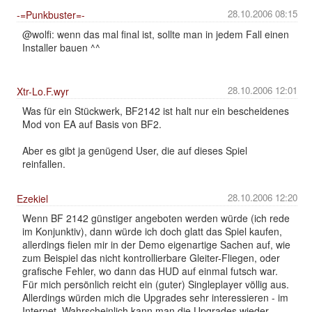
28.10.2006 08:15
-=Punkbuster=-
@wolfi: wenn das mal final ist, sollte man in jedem Fall einen
Installer bauen ^^
28.10.2006 12:01
Xtr-Lo.F.wyr
Was für ein Stückwerk, BF2142 ist halt nur ein bescheidenes
Mod von EA auf Basis von BF2.
Aber es gibt ja genügend User, die auf dieses Spiel
reinfallen.
28.10.2006 12:20
Ezekiel
Wenn BF 2142 günstiger angeboten werden würde (ich rede
im Konjunktiv), dann würde ich doch glatt das Spiel kaufen,
allerdings fielen mir in der Demo eigenartige Sachen auf, wie
zum Beispiel das nicht kontrollierbare Gleiter-Fliegen, oder
grafische Fehler, wo dann das HUD auf einmal futsch war.
Für mich persönlich reicht ein (guter) Singleplayer völlig aus.
Allerdings würden mich die Upgrades sehr interessieren - im
Internet. Wahrscheinlich kann man die Upgrades wieder