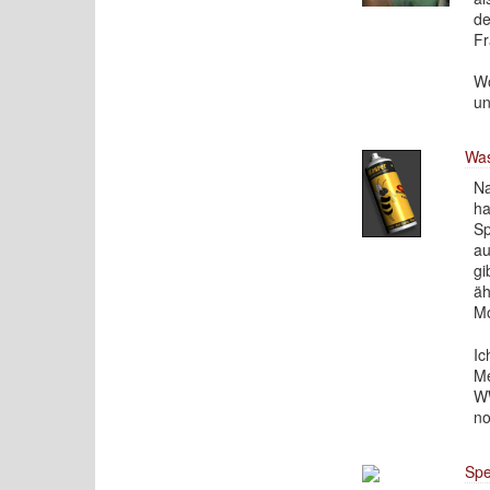
de
Fr
Wo
un
Wa
Na
ha
Sp
au
gi
äh
Mo
Ic
Me
WW
no
Sp