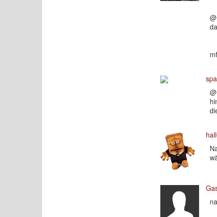
@ 
da
mf
spa
@n
hi
di
hal
Na
wä
Gas
na