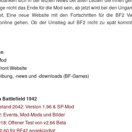
danken sich in der letzten News bei allen Leuten die ihnen g
nge nicht das Ende für die Mod sein, ab jetzt wird bei den Ungar
et. Eine neue Website mit den Fortschritten für die BF2 Ve
online gehen. Ob der Umstieg auf BF2 nicht zu spät kommt 
en
Mod
ront Website
ibung, -news und -downloads (BF-Games)
Battlefield 1942
eland 2042: Version 1.96 & SP-Mod
: Events, Mod-Mods und Bilder
18: Offener Test von v2.66 Beta
0.60 für BF42 angekündigt