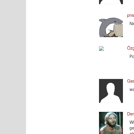
pns
Ni
Öz
Po
Gas
wa
Der
Wi
ge
al