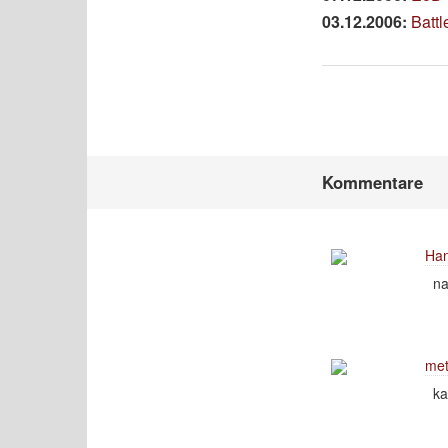
03.12.2006:
Batt
Kommentare
Han
na
met
ka