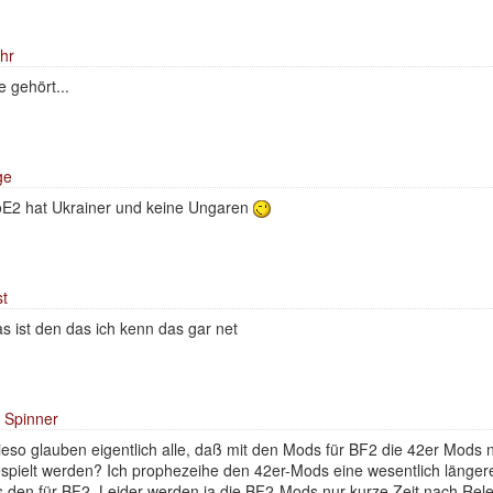
hr
e gehört...
ge
E2 hat Ukrainer und keine Ungaren
t
s ist den das ich kenn das gar net
 Spinner
eso glauben eigentlich alle, daß mit den Mods für BF2 die 42er Mods 
spielt werden? Ich prophezeihe den 42er-Mods eine wesentlich länge
s den für BF2. Leider werden ja die BF2-Mods nur kurze Zeit nach Rele