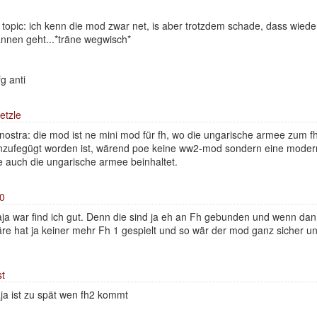
topic: ich kenn die mod zwar net, is aber trotzdem schade, dass wied
nnen geht...*träne wegwisch*
g anti
etzle
ostra: die mod ist ne mini mod für fh, wo die ungarische armee zum f
nzufegügt worden ist, wärend poe keine ww2-mod sondern eine modern
e auch die ungarische armee beinhaltet.
l0
ja war find ich gut. Denn die sind ja eh an Fh gebunden und wenn 
re hat ja keiner mehr Fh 1 gespielt und so wär der mod ganz sicher 
t
ja ist zu spät wen fh2 kommt