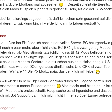
n Hardcore-Modfans mal abgesehen
). Derzeit scheint die Bereitsc
aktion Mods zu spielen jedenfalls größer zu sein, als die der BF2-Zocke
bei ich allerdings zugeben muß, daß ich schon sehr gespannt auf di
d deren Entwicklung bin, vll werde ich dann ja Lügen gestraft *g*.
sper
ja.... Also bei FH finde ich noch einen vollen Server. BG hat irgendwie
t noch n paar mehr, aber nicht viele. Bei BF2 gibts zwar genug Modser
ieler drauf xD Also stimmts tatsächlich, dass BF42 Mods beliebter sind.
ch noch kein Rankingzeugs.... Vllt. liegt es aber auch an den Mods se
bt es ja nur Modern Warfare (die mir schon aus dem Halse hängt). USI i
nlich, das wird bei DCon genauso ähnlich sein. Und OPK ist zwar Top,
dern Warfare ^^ Die Pö-Mod... naja, das denk ich mir lieber
h will wieder in nem Tiger oder Sherman durch die Gegend heizen und 
sserschmitt meine Runden drehen
Also macht mal hinne da ^^ Ist 
II Mod es als erstes schafft. Hauptsache es ist irgendeine und das b
ch mit Bot-Support, damit ich mich nicht immer so über Lamer aufreg
eedgamer