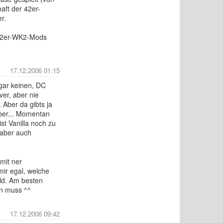
haft der 42er-
r.
e 2er-WK2-Mods
17.12.2006 01:15
 gar keinen, DC
ver, aber nie
 Aber da gibts ja
lber... Momentan
st Vanilla noch zu
 aber auch
mit ner
mir egal, welche
ald. Am besten
en muss ^^
17.12.2006 09:42