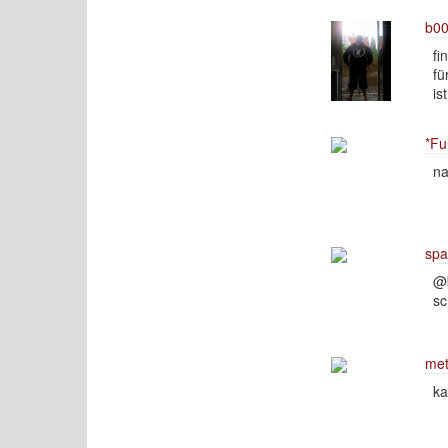
b00
fi
fü
is
*Fu
na
spa
@b
sc
met
ka