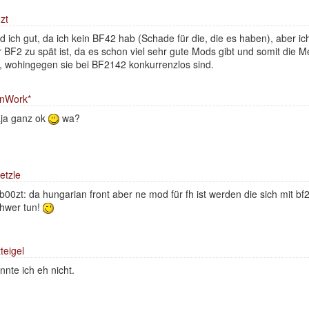
zt
nd ich gut, da ich kein BF42 hab (Schade für die, die es haben), aber i
r BF2 zu spät ist, da es schon viel sehr gute Mods gibt und somit die 
t, wohingegen sie bei BF2142 konkurrenzlos sind.
nWork*
ja ganz ok
wa?
etzle
00zt: da hungarian front aber ne mod für fh ist werden die sich mit bf
hwer tun!
teigel
nnte ich eh nicht.