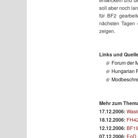
entwickeln und be
soll aber noch la
für BF2 gearbeit
nächsten Tagen 
zeigen.
Links und Quell
Forum der 
Hungarian F
Modbeschre
Mehr zum Thema 
17.12.2006:
Wast
18.12.2006:
FH42
12.12.2006:
BF19
07.12.2006:
EoD 