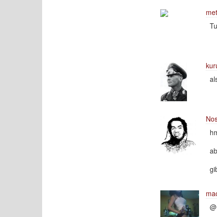
met
Tu
kur
al
No
hm
ab
gi
mac
@ 