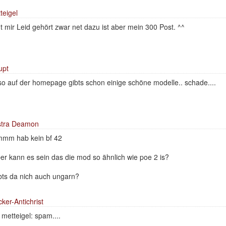
teigel
t mir Leid gehört zwar net dazu ist aber mein 300 Post. ^^
upt
so auf der homepage gibts schon einige schöne modelle.. schade....
stra Deamon
mm hab kein bf 42
er kann es sein das die mod so ähnlich wie poe 2 is?
bts da nich auch ungarn?
ker-Antichrist
metteigel: spam....