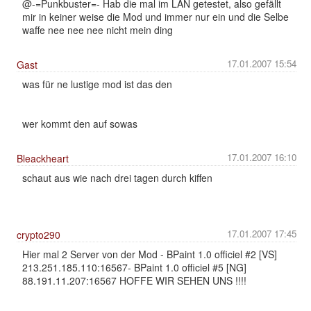
@-=Punkbuster=- Hab die mal im LAN getestet, also gefällt
mir in keiner weise die Mod und immer nur ein und die Selbe
waffe nee nee nee nicht mein ding
17.01.2007 15:54
Gast
was für ne lustige mod ist das den
wer kommt den auf sowas
17.01.2007 16:10
Bleackheart
schaut aus wie nach drei tagen durch kiffen
17.01.2007 17:45
crypto290
Hier mal 2 Server von der Mod - BPaint 1.0 officiel #2 [VS]
213.251.185.110:16567- BPaint 1.0 officiel #5 [NG]
88.191.11.207:16567 HOFFE WIR SEHEN UNS !!!!