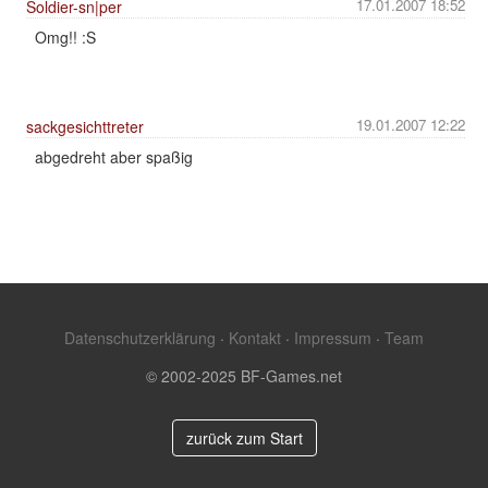
17.01.2007 18:52
Soldier-sn|per
Omg!! :S
19.01.2007 12:22
sackgesichttreter
abgedreht aber spaßig
Datenschutzerklärung
·
Kontakt
·
Impressum
·
Team
© 2002-2025 BF-Games.net
zurück zum Start