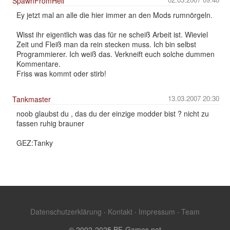
SpawnFromHell
Ey jetzt mal an alle die hier immer an den Mods rumnörgeln.
Wisst ihr eigentlich was das für ne scheiß Arbeit ist. Wieviel
Zeit und Fleiß man da rein stecken muss. Ich bin selbst
Programmierer. Ich weiß das. Verkneift euch solche dummen
Kommentare.
Friss was kommt oder stirb!
13.03.2007 20:30
Tankmaster
noob glaubst du , das du der einzige modder bist ? nicht zu
fassen ruhig brauner
GEZ:Tanky
Datenschutzerklärung
·
Kontakt
·
Impressum
·
Team
© 2002-2025 BF-Games.net