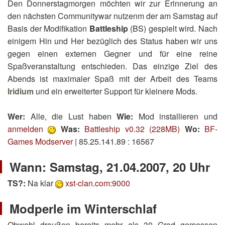
Den Donnerstagmorgen möchten wir zur Erinnerung an
den nächsten Communitywar nutzenm der am Samstag auf
Basis der Modifikation
Battleship
(BS) gespielt wird. Nach
einigem Hin und Her bezüglich des Status haben wir uns
gegen einen externen Gegner und für eine reine
Spaßveranstaltung entschieden. Das einzige Ziel des
Abends ist maximaler Spaß mit der Arbeit des Teams
Iridium
und ein erweiterter Support für kleinere Mods.
Wer:
Alle, die Lust haben
Wie:
Mod installieren und
anmelden
Was:
Battleship v0.32 (228MB)
Wo:
BF-
Games Modserver
| 85.25.141.89 : 16567
Wann: Samstag, 21.04.2007, 20 Uhr
TS?:
Na klar
xst-clan.com:9000
Modperle im Winterschlaf
Obwohl draußen bereits mehr als 30 Grad gemessen