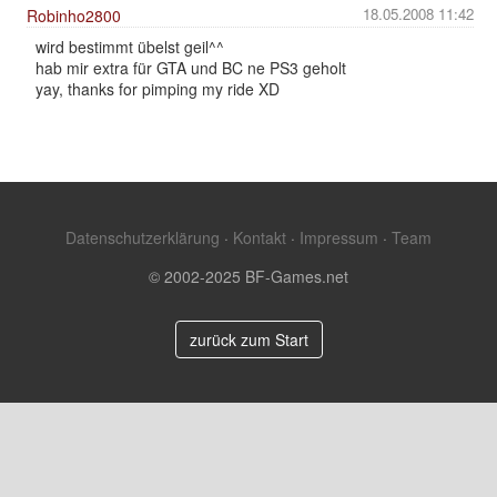
18.05.2008 11:42
Robinho2800
wird bestimmt übelst geil^^
hab mir extra für GTA und BC ne PS3 geholt
yay, thanks for pimping my ride XD
Datenschutzerklärung
·
Kontakt
·
Impressum
·
Team
© 2002-2025 BF-Games.net
zurück zum Start