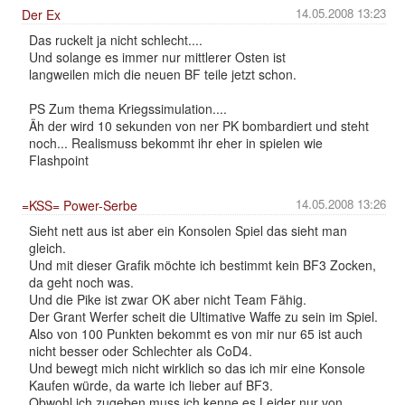
14.05.2008 13:23
Der Ex
Das ruckelt ja nicht schlecht....
Und solange es immer nur mittlerer Osten ist
langweilen mich die neuen BF teile jetzt schon.
PS Zum thema Kriegssimulation....
Äh der wird 10 sekunden von ner PK bombardiert und steht
noch... Realismuss bekommt ihr eher in spielen wie
Flashpoint
14.05.2008 13:26
=KSS= Power-Serbe
Sieht nett aus ist aber ein Konsolen Spiel das sieht man
gleich.
Und mit dieser Grafik möchte ich bestimmt kein BF3 Zocken,
da geht noch was.
Und die Pike ist zwar OK aber nicht Team Fähig.
Der Grant Werfer scheit die Ultimative Waffe zu sein im Spiel.
Also von 100 Punkten bekommt es von mir nur 65 ist auch
nicht besser oder Schlechter als CoD4.
Und bewegt mich nicht wirklich so das ich mir eine Konsole
Kaufen würde, da warte ich lieber auf BF3.
Obwohl ich zugeben muss ich kenne es Leider nur von