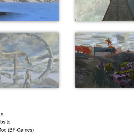
en
bsite
Mod (BF-Games)