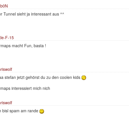
ab0N
r Tunnel sieht ja interessant aus ^^
tle-F-15
rmaps macht Fun, basta !
riswolf
aa stefan jetzt gehörst du zu den coolen kids
rmaps interessiert mich nich
riswolf
n bisl spam am rande