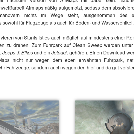
er nächsten Version von AirMaps mit dabei sein. Natürl
weißarbeit Airmapsmäßig aufgemotzt, sodass dem absolvier
ugmanövern nichts im Wege steht, ausgenommen des e
s sowohl für Flugzeuge als auch für Boden- und Wasservehikel.
ieren von Stunts ist es auch möglich auf mindestens einer Ren
en zu drehen. Zum Fuhrpark auf Clean Sweep werden unte
,
Jeeps & Bikes
und ein
Jetpack
gehören. Einen Download wert
Maps nicht nur wegen dem eben erwähnten Fuhrpark, natü
hr Fahrzeuge, sondern auch wegen den hier und da gut verste