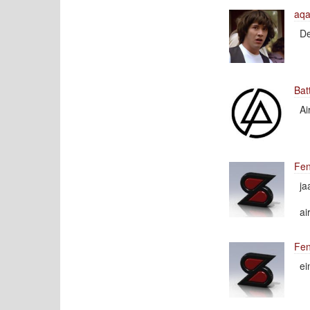
aq
De
Bat
Ai
Fen
ja
ai
Fen
ei