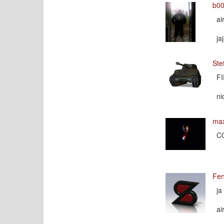
b00
ai
ja
Ste
F
ni
ma
CO
Fen
ja
ai