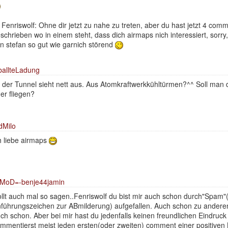
Fenriswolf: Ohne dir jetzt zu nahe zu treten, aber du hast jetzt 4 com
schrieben wo in einem steht, dass dich airmaps nich interessiert, sorry,
n stefan so gut wie garnich störend
allteLadung
 der Tunnel sieht nett aus. Aus Atomkraftwerkkühltürmen?^^ Soll man 
er fliegen?
dMilo
h liebe airmaps
MoD=-benje44jamin
llt auch mal so sagen..Fenriswolf du bist mir auch schon durch"Spam"(
führungszeichen zur ABmilderung) aufgefallen. Auch schon zu andere
ch schon. Aber bei mir hast du jedenfalls keinen freundlichen Eindruck
mmentierst meist jeden ersten(oder zweiten) comment einer positiven K