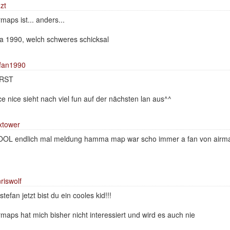
zt
rmaps ist... anders...
ja 1990, welch schweres schicksal
fan1990
IRST
ce nice sieht nach viel fun auf der nächsten lan aus^^
xtower
OL endlich mal meldung hamma map war scho immer a fan von airm
riswolf
 stefan jetzt bist du ein cooles kid!!!
rmaps hat mich bisher nicht interessiert und wird es auch nie