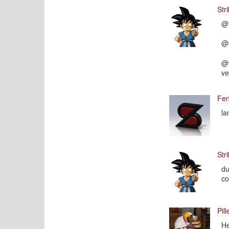
Str
@f
@s
@t
ve
Fen
la
Str
du
co
Pill
He