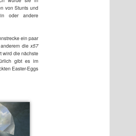
ich wurde sie in
en von Stunts und
in oder andere
nstrecke ein paar
r anderem die
x57
 wird die nächste
rlich gibt es im
ckten Easter-Eggs