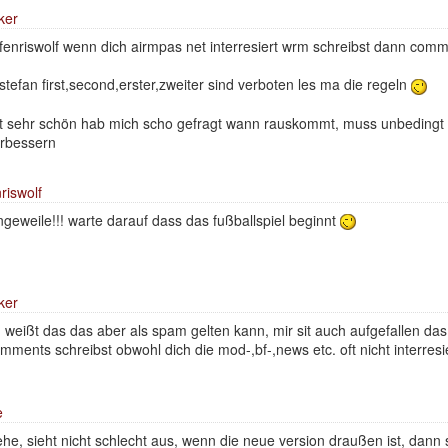
iker
enriswolf wenn dich airmpas net interresiert wrm schreibst dann com
tefan first,second,erster,zweiter sind verboten les ma die regeln
 sehr schön hab mich scho gefragt wann rauskommt, muss unbedingt 
rbessern
riswolf
ngeweile!!! warte darauf dass das fußballspiel beginnt
iker
 weißt das das aber als spam gelten kann, mir sit auch aufgefallen das
mments schreibst obwohl dich die mod-,bf-,news etc. oft nicht interresi
e
he, sieht nicht schlecht aus, wenn die neue version draußen ist, dann 