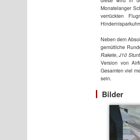
diese wird in d
Monatelanger Sch
verrückten Fl
Hindernisparkuhr
Neben dem Absolv
gemütliche Rund
Rakete
,
J10 Stunt
Version von Air
Gesamten viel me
sein.
Bilder