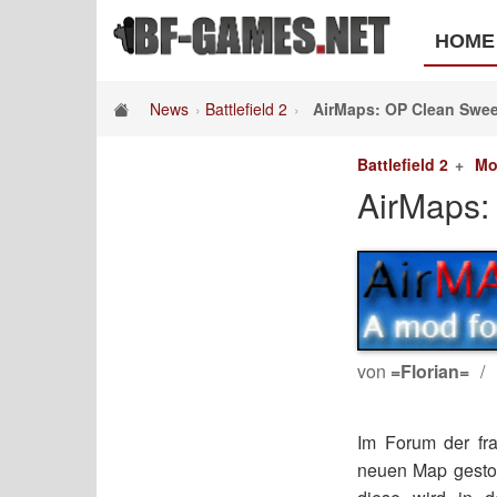
HOME
News
Battlefield 2
AirMaps: OP Clean Swee
Battlefield 2
Mo
AirMaps:
von
=Florian=
Im Forum der fr
neuen Map gestoß