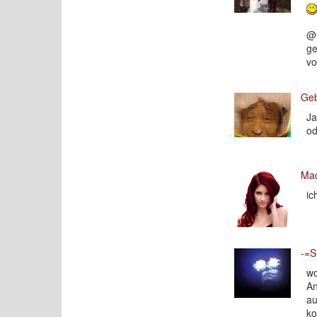
@ 
ge
vo
Geb
Ja
od
Ma
ic
-=S
wo
An
au
ko