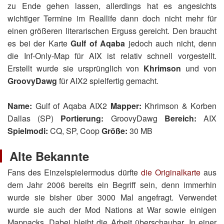
zu Ende gehen lassen, allerdings hat es angesichts
wichtiger Termine im Reallife dann doch nicht mehr für
einen größeren literarischen Erguss gereicht. Den braucht
es bei der Karte
Gulf of Aqaba
jedoch auch nicht, denn
die Inf-Only-Map für AIX ist relativ schnell vorgestellt.
Erstellt wurde sie ursprünglich von
Khrimson
und von
GroovyDawg
für AIX2 spielfertig gemacht.
Name:
Gulf of Aqaba AIX2
Mapper:
Khrimson & Korben
Dallas (SP)
Portierung:
GroovyDawg
Bereich:
AIX
Spielmodi:
CQ, SP, Coop
Größe:
30 MB
Alte Bekannte
Fans des Einzelspielermodus dürfte
die Originalkarte
aus
dem Jahr 2006 bereits ein Begriff sein, denn immerhin
wurde sie bisher über 3000 Mal angefragt. Verwendet
wurde sie auch der Mod Nations at War sowie einigen
Mappacks. Dabei bleibt die Arbeit überschaubar. In einer