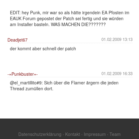
EDIT: hey Punk, mir war so als hätte irgendein EA Pfosten im
EAUK Forum gepostet der Patch sei fertig und sie würden
am Installer basteln. WAS MACHEN DIE???????
01.02.2009 13:13
Deadjet67
der kommt aber schnell der patch
01.02.2009 16:33
-=Punkbuster=-
@el_martillito#9: Sich über die Flamer ärgern die jeden
Thread zumüllen dort.
Datenschutzerklärung
·
Kontakt
·
Impressum
·
Team