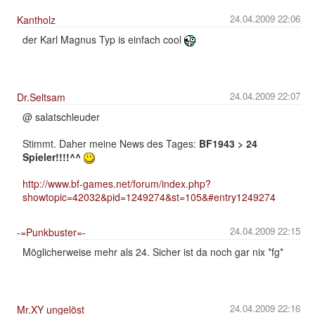
24.04.2009 22:06
Kantholz
der Karl Magnus Typ is einfach cool
24.04.2009 22:07
Dr.Seltsam
@ salatschleuder
Stimmt. Daher meine News des Tages:
BF1943 > 24
Spieler!!!!^^
http://www.bf-games.net/forum/index.php?
showtopic=42032&pid=1249274&st=105&#entry1249274
24.04.2009 22:15
-=Punkbuster=-
Möglicherweise mehr als 24. Sicher ist da noch gar nix *fg*
24.04.2009 22:16
Mr.XY ungelöst