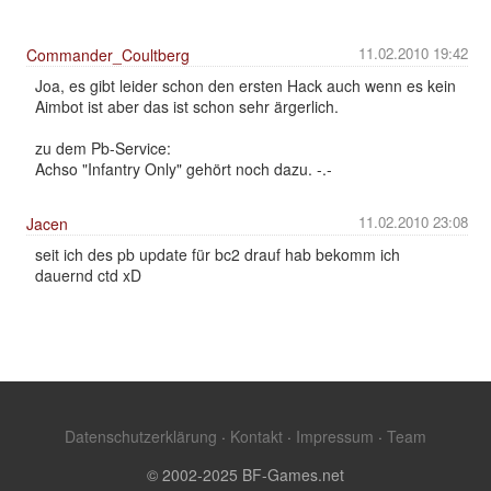
11.02.2010 19:42
Commander_Coultberg
Joa, es gibt leider schon den ersten Hack auch wenn es kein
Aimbot ist aber das ist schon sehr ärgerlich.
zu dem Pb-Service:
Achso "Infantry Only" gehört noch dazu. -.-
11.02.2010 23:08
Jacen
seit ich des pb update für bc2 drauf hab bekomm ich
dauernd ctd xD
Datenschutzerklärung
·
Kontakt
·
Impressum
·
Team
© 2002-2025 BF-Games.net