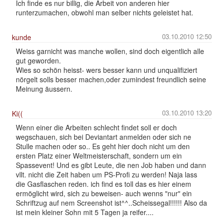
Ich finde es nur billig, die Arbeit von anderen hier
runterzumachen, obwohl man selber nichts geleistet hat.
03.10.2010 12:50
kunde
Weiss garnicht was manche wollen, sind doch eigentlich alle
gut geworden.
Wies so schön heisst- wers besser kann und unqualifiziert
nörgelt solls besser machen,oder zumindest freundlich seine
Meinung äussern.
03.10.2010 13:20
Ki((
Wenn einer die Arbeiten schlecht findet soll er doch
wegschauen, sich bei Deviantart anmelden oder sich ne
Stulle machen oder so.. Es geht hier doch nicht um den
ersten Platz einer Weltmeisterschaft, sondern um ein
Spassevent! Und es gibt Leute, die nen Job haben und dann
vllt. nicht die Zeit haben um PS-Profi zu werden! Naja lass
die Gasflaschen reden. ich find es toll das es hier einem
ermöglicht wird, sich zu beweisen- auch wenns "nur" ein
Schriftzug auf nem Screenshot ist^^..Scheissegal!!!!!! Also da
ist mein kleiner Sohn mit 5 Tagen ja reifer....