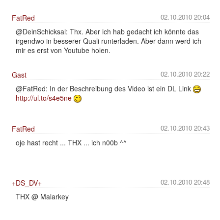
02.10.2010 20:04
FatRed
@DeinSchicksal: Thx. Aber ich hab gedacht ich könnte das
irgendwo in besserer Quali runterladen. Aber dann werd ich
mir es erst von Youtube holen.
02.10.2010 20:22
Gast
@FatRed: In der Beschreibung des Video ist ein DL Link
http://ul.to/s4e5ne
02.10.2010 20:43
FatRed
oje hast recht ... THX ... ich n00b ^^
02.10.2010 20:48
+DS_DV+
THX @ Malarkey