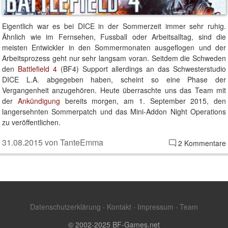
Eigentlich war es bei DICE in der Sommerzeit immer sehr ruhig.
Ähnlich wie im Fernsehen, Fussball oder Arbeitsalltag, sind die
meisten Entwickler in den Sommermonaten ausgeflogen und der
Arbeitsprozess geht nur sehr langsam voran. Seitdem die Schweden
den
Battlefield 4
(BF4) Support allerdings an das Schwesterstudio
DICE L.A. abgegeben haben, scheint so eine Phase der
Vergangenheit anzugehören. Heute überraschte uns das Team mit
der
Ankündigung
bereits morgen, am 1. September 2015, den
langersehnten Sommerpatch und das Mini-Addon Night Operations
zu veröffentlichen.
31.08.2015 von TanteEmma
2 Kommentare
Datenschutzerklärung
·
Kontakt
·
Impressum
·
Team
© 2002-2025 BF-Games.net