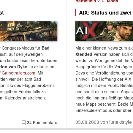
Battlefield 2
Mods
st
AIX: Status und zwe
er Conquest-Modus für
Bad
Mit einer kleinen News zum a
st, auf den jeweiligen
Xtended
Version haben sich die
zum kostenlosen herunterladen
wieder zu Wort gemeldet. Im M
don van Dyke
im aktuellsten
Hauptgründe für die Verzöger
f
Gametrailers.com
. Mit
Devs eine Veröffentlichung vo
den vier der acht Bad
sinnvoll. Die Hoffnung der AIX
lprinzip des Flaggeneroberns
möglich mit dem Public-Betate
es gelben Edelmetalls zu
und somit eine schnelle Anpass
 im Kalender anstreichen.
noch die immens fleißige Map
neue Maps bescherrt. Beide M
Einzelspielermodus oder über 
05.08.2008 von funakistyle
34 Kommentare