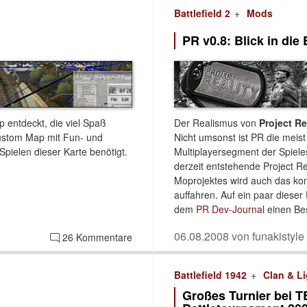
Battlefield 2
Mods
PR v0.8: Blick in die
p entdeckt, die viel Spaß
Der Realismus von
Project Re
-Custom Map mit Fun- und
Nicht umsonst ist PR die meist 
pielen dieser Karte benötigt.
Multiplayersegment der Spiele
derzeit entstehende Project Re
Moprojektes wird auch das k
auffahren. Auf ein paar dies
dem
PR Dev-Journal
einen Bes
06.08.2008 von funakistyle
26 Kommentare
Battlefield 1942
Clan & L
Großes Turnier bei 