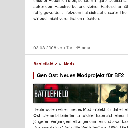
unserer Redaktion breit, sondern in ganz Deutschlan
außer dem Rauchverbot und kleinen Parteischarmütze
ruhig geworden. Trotzdem hat sich auf unserer The
wir euch nicht vorenthalten möchten.
03.08.2008 von TanteEmma
Battlefield 2
Mods
Gen Ost: Neues Modprojekt für BF2
Heute wollen wir ein neues Mod-Projekt für Battelfie
Ost
. Die ambitionierten Entwickler habe sich eines 
jüngeren Vergangenheit angenommen und zwar bas
Dokumentation "Der dritte Weltkrieg" von 1990. Di