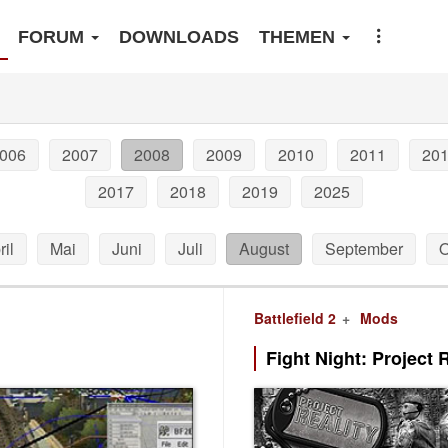
FORUM
DOWNLOADS
THEMEN
006
2007
2008
2009
2010
2011
20
2017
2018
2019
2025
ril
Mai
Juni
Juli
August
September
O
Battlefield 2
Mods
Fight Night: Project 