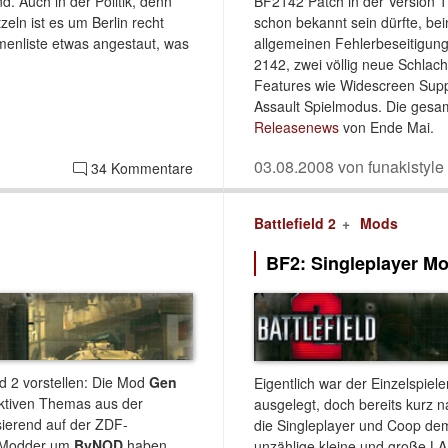
d. Auch in der Politik, denn
BF2142 Patch in der Version 1.
ln ist es um Berlin recht
schon bekannt sein dürfte, bei
menliste etwas angestaut, was
allgemeinen Fehlerbeseitigun
2142, zwei völlig neue Schlach
Features wie Widescreen Suppo
Assault Spielmodus. Die gesam
Releasenews
von Ende Mai.
03.08.2008 von funakistyle
34 Kommentare
Battlefield 2
Mods
BF2: Singleplayer Mo
ld 2 vorstellen: Die Mod
Gen
Eigentlich war der Einzelspiel
fiktiven Themas aus der
ausgelegt, doch bereits kurz 
ierend auf der ZDF-
die Singleplayer und Coop de
e Modder um
BvNOD
haben
unzählige kleine und große L