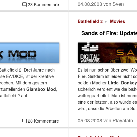
04.08.2008 von Sven
23 Kommentare
Battlefield 2
Movies
Sands of Fire: Updat
ttlefield 2. Drei Jahre nach
Es ist nun schon über zwei W
e EA/DICE, ist der kreative
Fire
. Seitdem ist leider nicht s
brochen. Mit dem gestern
beiden Macher
Little_Donkey
rzustellenden
Giantbox Mod
,
sicherlich verdient wie die bi
tlefield 2 auf.
weitergearbeitet. Man ist mom
eine der letzten, also würde 
wird, dass die Arbeiten am Sou
05.08.2008 von Playalain
28 Kommentare