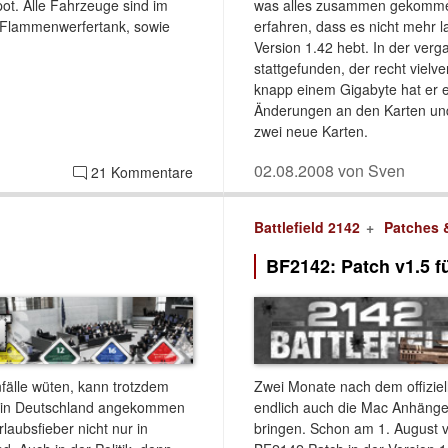
pot. Alle Fahrzeuge sind im
was alles zusammen gekommen 
in Flammenwerfertank, sowie
erfahren, dass es nicht mehr l
Version 1.42 hebt. In der ver
stattgefunden, der recht viel
knapp einem Gigabyte hat er es
Änderungen an den Karten und
zwei neue Karten.
02.08.2008 von Sven
21 Kommentare
Battlefield 2142
Patches 
BF2142: Patch v1.5 f
älle wüten, kann trotzdem
Zwei Monate nach dem offiziel
h in Deutschland angekommen
endlich auch die Mac Anhänger
laubsfieber nicht nur in
bringen. Schon am 1. August v