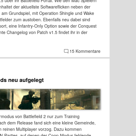
5 über ihr Battlefield Portal. Wie den Mac Spielern
nhaltet der aktuellste Softwareflicken neben der
g am Grundspiel, mit Operation Shingle und Wake
tfelder zum austoben. Ebenfalls neu dabei sind
rt, eine Infantry-Only Option sowie der Conquest
te Changelog von Patch v1.5 findet ihr in der
15 Kommentare
ds neu aufgelegt
ermodus von Battlefield 2 nur zum Training
nach dem Release fand sich eine kleine Gemeinde,
m reinen Multiplayer vorzog. Dazu kommen
AN-Parties, auf denen der Coop-Modus fehlende