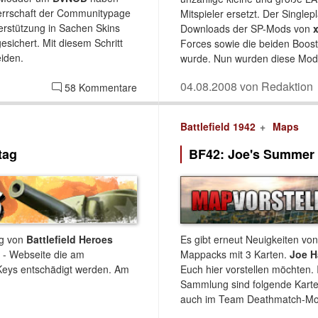
mherrschaft der Communitypage
Mitspieler ersetzt. Der Singlep
erstützung in Sachen Skins
Downloads der SP-Mods von
sichert. Mit diesem Schritt
Forces sowie die beiden Boos
iden.
wurde. Nun wurden diese Mods
04.08.2008 von Redaktion
58 Kommentare
Battlefield 1942
Maps
tag
BF42: Joe's Summer
ng von
Battlefield Heroes
Es gibt erneut Neuigkeiten von
H - Webseite die am
Mappacks mit 3 Karten.
Joe 
-Keys entschädigt werden. Am
Euch hier vorstellen möchten
Sammlung sind folgende Karten
auch im Team Deathmatch-Mod