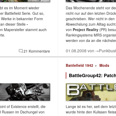
ibt es im Moment wieder
Das Wochenende steht vor der 
r Battlefield Serie. Gut so,
nicht nur auf den letzten Drü
er Werke in bekannter Form
geschrieben. Wer nicht in de
an dieser Stelle
-
Abwechslung zum Alltag sucht
en Mapersteller stammt auch
von
Project Reality
(PR) besu
rte.
Rankingsystems MRS organisie
werden von da an die nächsten
01.08.2008 von -=Punkbust
21 Kommentare
Battlefield 1942
Mods
BattleGroup42: Patch
t of Existence erstellt, die
Lange ist es her, seit dem let
d Russen im Dschungel von
wurde hinte den Kulissen fleiss