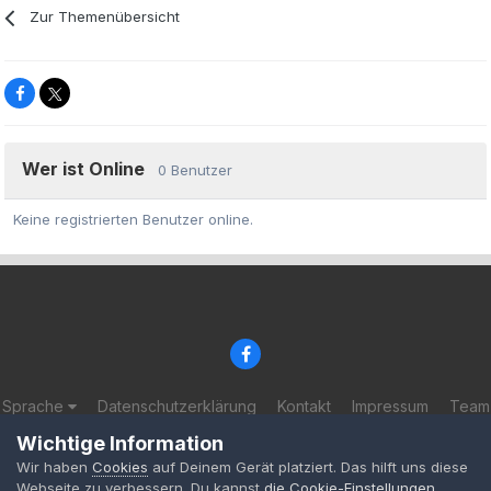
Zur Themenübersicht
Wer ist Online
0 Benutzer
Keine registrierten Benutzer online.
Sprache
Datenschutzerklärung
Kontakt
Impressum
Team
© 2002-2025 BF-Games.net
Wichtige Information
Powered by Invision Community
Wir haben
Cookies
auf Deinem Gerät platziert. Das hilft uns diese
Webseite zu verbessern. Du kannst
die Cookie-Einstellungen