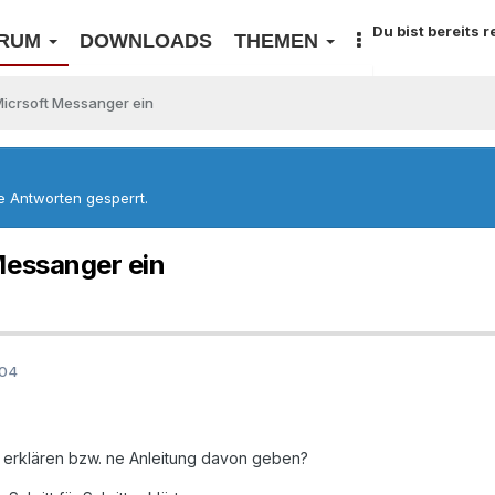
Du bist bereits 
RUM
DOWNLOADS
THEMEN
Micrsoft Messanger ein
re Antworten gesperrt.
Messanger ein
004
r erklären bzw. ne Anleitung davon geben?