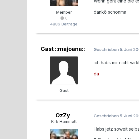
Wenn geht eine die es S
dankö schonma
Member
0
4886 Beiträge
Gast ::majoana::
Geschrieben
5. Juni 2
ich habs mir nicht wirk
da
Gast
OzZy
Geschrieben
5. Juni 2
Kirk Hammett
Habs jetz soweit sel