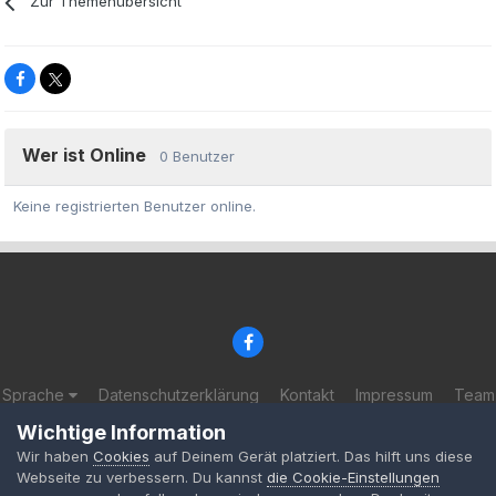
Zur Themenübersicht
Wer ist Online
0 Benutzer
Keine registrierten Benutzer online.
Sprache
Datenschutzerklärung
Kontakt
Impressum
Team
© 2002-2025 BF-Games.net
Wichtige Information
Powered by Invision Community
Wir haben
Cookies
auf Deinem Gerät platziert. Das hilft uns diese
Webseite zu verbessern. Du kannst
die Cookie-Einstellungen