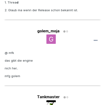
1. Threa
d
2. Glaub ma wenn der Release schon bekannt ist.
golem_moja
0
@ mfk
das gibt die engine
nich her..
mfg golem
Tankmaster
0