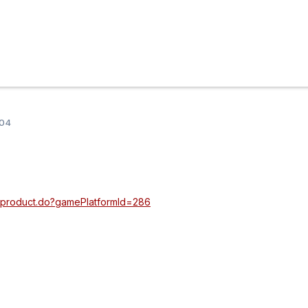
004
m/product.do?gamePlatformId=286