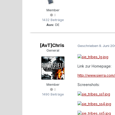
Member
0
1432 Beiträge
Aus:
DE
[AvT]Chris
Geschrieben
9. Juni 2
General
Link zur Homepage:
http://www.sierra.co
Member
Screenshots:
0
1490 Beiträge