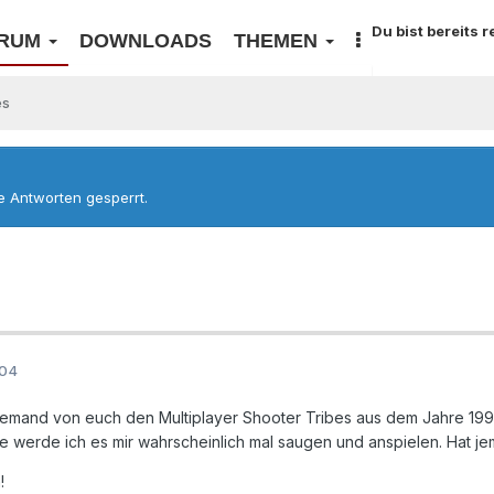
Du bist bereits 
RUM
DOWNLOADS
THEMEN
es
re Antworten gesperrt.
004
 jemand von euch den Multiplayer Shooter Tribes aus dem Jahre 19
e werde ich es mir wahrscheinlich mal saugen und anspielen. Hat je
!