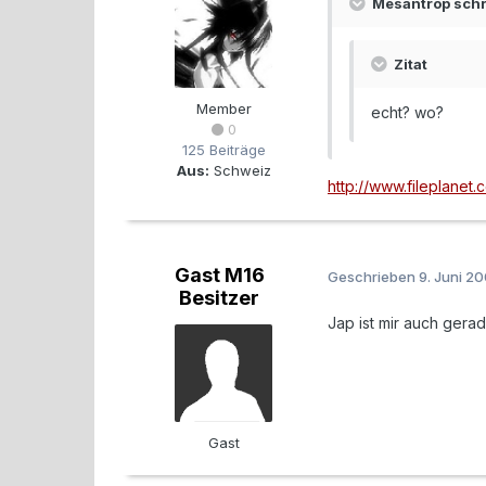
Mesantrop schr
Zitat
Member
echt? wo?
0
125 Beiträge
Aus:
Schweiz
http://www.fileplanet
Gast M16
Geschrieben
9. Juni 2
Besitzer
Jap ist mir auch gera
Gast