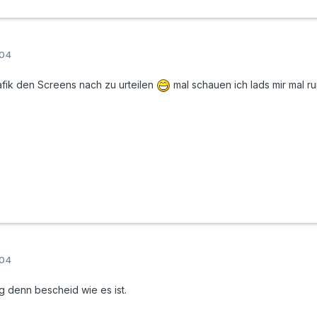
004
afik den Screens nach zu urteilen
mal schauen ich lads mir mal ru
004
g denn bescheid wie es ist.