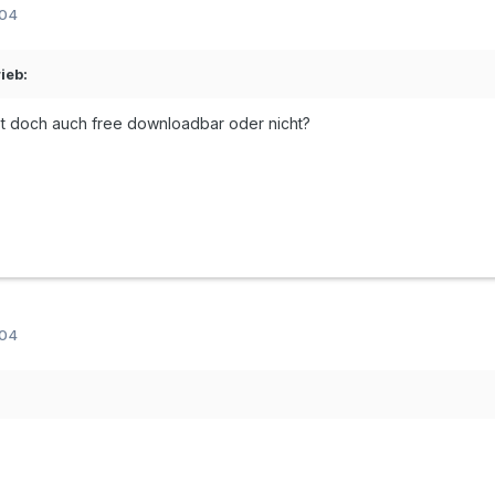
004
ieb:
 ist doch auch free downloadbar oder nicht?
004