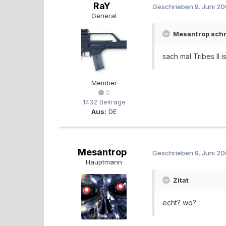
RaY
Geschrieben
9. Juni 2
General
Mesantrop schr
sach mal Tribes II
Member
0
1432 Beiträge
Aus:
DE
Mesantrop
Geschrieben
9. Juni 2
Hauptmann
Zitat
echt? wo?