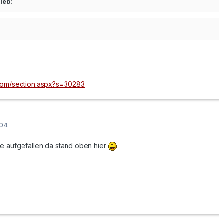
ieb:
.com/section.aspx?s=30283
004
de aufgefallen da stand oben hier