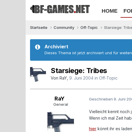
HOME
FO
Startseite
Community
Off-Topic
Starsiege: Trib
Archiviert
Dieses Thema ist jetzt archiviert und für weite
Starsiege: Tribes
Von
RaY
,
9. Juni 2004
in
Off-Topic
RaY
Geschrieben
9. Juni 2
General
Vielleicht kennt noch
Wenn ich mal Zeit hab
hier
könnt ihr es laden