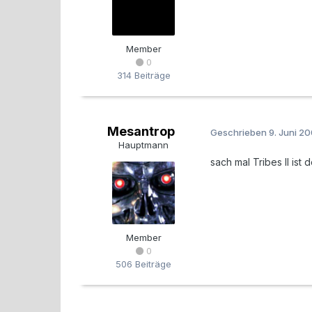
Member
0
314 Beiträge
Mesantrop
Geschrieben
9. Juni 2
Hauptmann
sach mal Tribes II is
Member
0
506 Beiträge