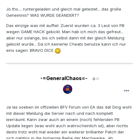
Jo thx.... runtergeladen und gleich mal getestet... das große
Geheimnis? WAS WURDE GEÄNDERT?
Das einzige was mit auffiel: Zuerst wurden ca. 3 Leut von PB
wegen GAME HACK gekickt. Man hab ich mich das gefreut...
aber nur solange, bis ich selbst dann mit der gleich Meldung
gekickt wurde... Da ich keinerlei Cheats benutze kann ich nur
eins sagen: BRAVO DICE
-=GeneralChaos=-
0
Ja las soeben im offiziellen BFV Forum von EA das dat Ding wohl
mit dieser Meldung die Server nach und nach komplett
leerräumt. Kann zwar auch an einem (noch) fehlenden PB
Update liegen (was wohl auch wahrscheinlich ist), aber nichts
desto trotz wohl mal wieder ein weiterer brillianter Patch der
sich nahtlos in die bisherige Reihe der Machwerke.. äh..