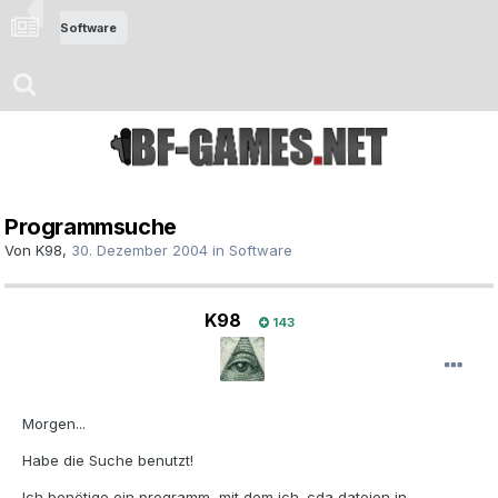
Software
Programmsuche
Von
K98
,
30. Dezember 2004
in
Software
K98
143
Morgen...
Habe die Suche benutzt!
Ich benötige ein programm, mit dem ich .cda dateien in