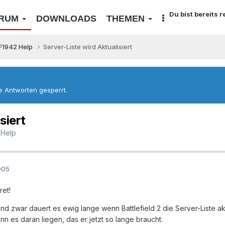
Du bist bereits 
RUM
DOWNLOADS
THEMEN
F1942 Help
Server-Liste wird Aktualisiert
re Antworten gesperrt.
siert
 Help
2005
ret!
nd zwar dauert es ewig lange wenn Battlefield 2 die Server-Liste akt
n es daran liegen, das er jetzt so lange braucht.