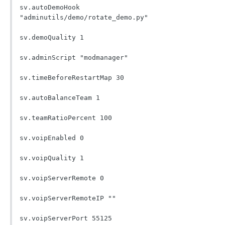
sv.autoDemoHook 
"adminutils/demo/rotate_demo.py"

sv.demoQuality 1

sv.adminScript "modmanager"

sv.timeBeforeRestartMap 30

sv.autoBalanceTeam 1

sv.teamRatioPercent 100

sv.voipEnabled 0

sv.voipQuality 1

sv.voipServerRemote 0

sv.voipServerRemoteIP ""

sv.voipServerPort 55125
