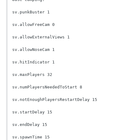
sv.punkBuster 1

sv.allowFreeCam 0

sv.allowExternalViews 1

sv.allowNoseCam 1

sv.hitIndicator 1

sv.maxPlayers 32

sv.numPlayersNeededToStart 8

sv.notEnoughPlayersRestartDelay 15

sv.startDelay 15

sv.endDelay 15

sv.spawnTime 15
