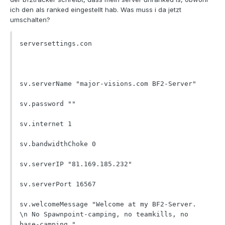
ich den als ranked eingestellt hab. Was muss i da jetzt
umschalten?
serversettings.con

sv.serverName "major-visions.com BF2-Server"

sv.password ""

sv.internet 1

sv.bandwidthChoke 0

sv.serverIP "81.169.185.232"

sv.serverPort 16567

sv.welcomeMessage "Welcome at my BF2-Server. 
\n No Spawnpoint-camping, no teamkills, no 
base-camping."
