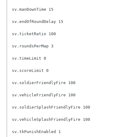
sv.manDownTime 15

sv.endOfRoundDelay 15

sv.ticketRatio 100

sv.roundsPerMap 3

sv.timeLimit 0

sv.scoreLimit 0

sv.soldierFriendlyFire 100

sv.vehicleFriendlyFire 100

sv.soldierSplashFriendlyFire 100

sv.vehicleSplashFriendlyFire 100

sv.tkPunishEnabled 1
