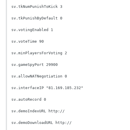
sv.tkNumPunishToKick 3

sv.tkPunishByDefault 0

sv.votingEnabled 1

sv.voteTime 90

sv.minPlayersForVoting 2

sv.gameSpyPort 29900

sv.allowNATNegotiation 0

sv.interfaceIP "81.169.185.232"

sv.autoRecord 0

sv.demoIndexURL http://

sv.demoDownloadURL http://
