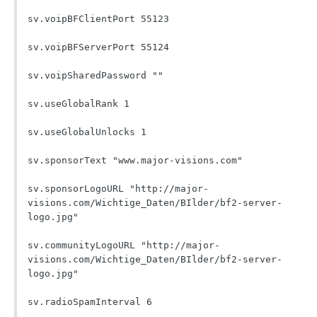
sv.voipBFClientPort 55123

sv.voipBFServerPort 55124

sv.voipSharedPassword ""

sv.useGlobalRank 1

sv.useGlobalUnlocks 1

sv.sponsorText "www.major-visions.com"

sv.sponsorLogoURL "http://major-
visions.com/Wichtige_Daten/BIlder/bf2-server-
logo.jpg"

sv.communityLogoURL "http://major-
visions.com/Wichtige_Daten/BIlder/bf2-server-
logo.jpg"

sv.radioSpamInterval 6
