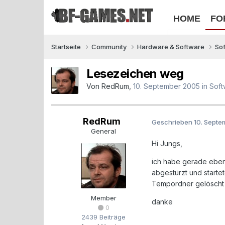
HOME
FO
Startseite
Community
Hardware & Software
So
Lesezeichen weg
Von
RedRum
,
10. September 2005
in
Soft
RedRum
Geschrieben
10. Sept
General
Hi Jungs,
ich habe gerade eben 
abgestürzt und startet
Tempordner gelöscht 
Member
danke
0
2439 Beiträge