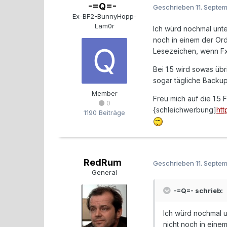
-=Q=-
Geschrieben
11. Septe
Ex-BF2-BunnyHopp-
Lam0r
Ich würd nochmal unt
noch in einem der Or
Lesezeichen, wenn Fx 
Bei 1.5 wird sowas üb
sogar tägliche Backup
Member
Freu mich auf die 1.5 
0
{schleichwerbung]
ht
1190 Beiträge
RedRum
Geschrieben
11. Septe
General
-=Q=- schrieb:
Ich würd nochmal 
nicht noch in ein