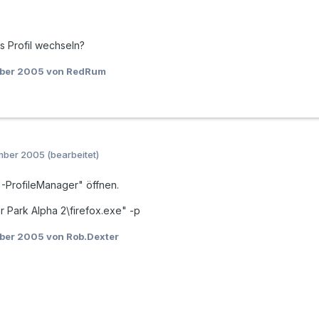
 Profil wechseln?
mber 2005
von RedRum
ember 2005
(bearbeitet)
"-ProfileManager" öffnen.
r Park Alpha 2\firefox.exe" -p
mber 2005
von Rob.Dexter