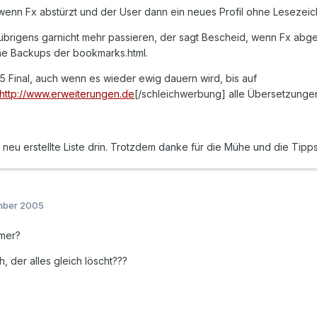
enn Fx abstürzt und der User dann ein neues Profil ohne Lesezeich
 übrigens garnicht mehr passieren, der sagt Bescheid, wenn Fx abges
he Backups der bookmarks.html.
.5 Final, auch wenn es wieder ewig dauern wird, bis auf
http://www.erweiterungen.de
[/schleichwerbung] alle Übersetzungen
e neu erstellte Liste drin. Trotzdem danke für die Mühe und die Tipp
mber 2005
imer?
h, der alles gleich löscht???