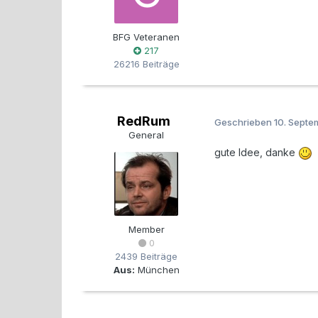
BFG Veteranen
217
26216 Beiträge
RedRum
Geschrieben
10. Sept
General
gute Idee, danke
Member
0
2439 Beiträge
Aus:
München