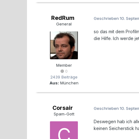
RedRum
Geschrieben
10. Sept
General
so das mit dem Profil
die Hilfe. Ich werde je
Member
0
2439 Beiträge
Aus:
München
Corsair
Geschrieben
10. Sept
Spam-Gott
Deswegen hab ich all
keinen Seicherstick h