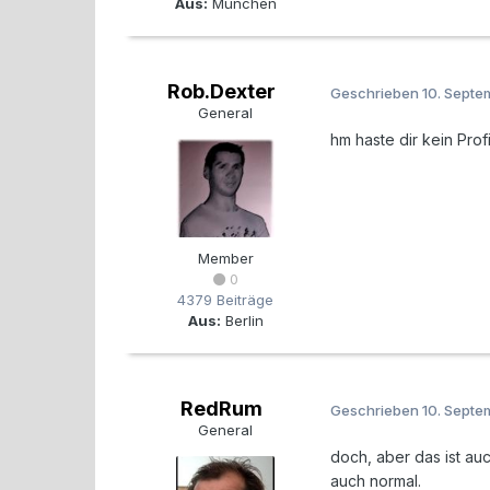
Aus:
München
Rob.Dexter
Geschrieben
10. Sept
General
hm haste dir kein Profi
Member
0
4379 Beiträge
Aus:
Berlin
RedRum
Geschrieben
10. Sept
General
doch, aber das ist au
auch normal.