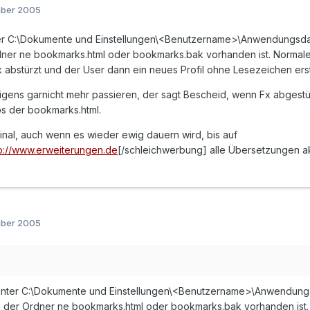
mber 2005
er C:\Dokumente und Einstellungen\<Benutzername>\Anwendungsdaten
dner ne bookmarks.html oder bookmarks.bak vorhanden ist. Normal
abstürzt und der User dann ein neues Profil ohne Lesezeichen erst
rigens garnicht mehr passieren, der sagt Bescheid, wenn Fx abgestür
s der bookmarks.html.
Final, auch wenn es wieder ewig dauern wird, bis auf
tp://www.erweiterungen.de
[/schleichwerbung] alle Übersetzungen akt
mber 2005
unter C:\Dokumente und Einstellungen\<Benutzername>\Anwendungsda
em der Ordner ne bookmarks.html oder bookmarks.bak vorhanden ist