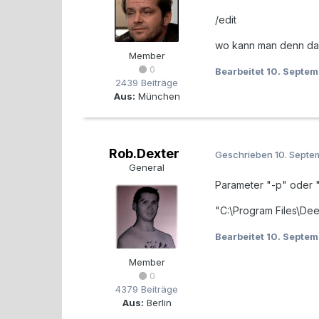
/edit
wo kann man denn das
Member
0
Bearbeitet
10. Septe
2439 Beiträge
Aus:
München
Rob.Dexter
Geschrieben
10. Sept
General
Parameter "-p" oder 
"C:\Program Files\Dee
Bearbeitet
10. Septe
Member
0
4379 Beiträge
Aus:
Berlin