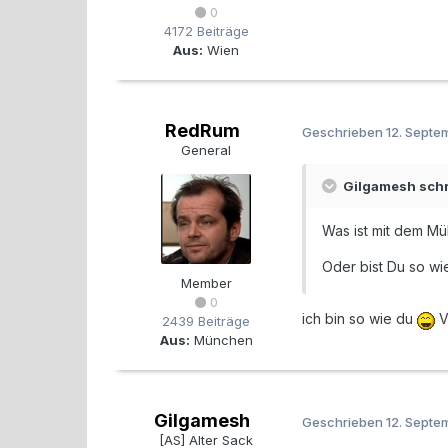
0
4172 Beiträge
Aus:
Wien
RedRum
Geschrieben
12. Septe
General
Gilgamesh schr
Was ist mit dem Mü
Oder bist Du so wie
Member
0
ich bin so wie du
V
2439 Beiträge
Aus:
München
Gilgamesh
Geschrieben
12. Septe
[AS] Alter Sack