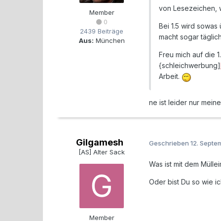
von Lesezeichen, w
Member
0
Bei 1.5 wird sowas
2439 Beiträge
macht sogar täglic
Aus:
München
Freu mich auf die 1
{schleichwerbung]
Arbeit.
ne ist leider nur mein
Gilgamesh
Geschrieben
12. Septe
[AS] Alter Sack
Was ist mit dem Mülle
Oder bist Du so wie ic
Member