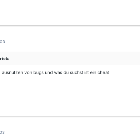
003
rieb:
as ausnutzen von bugs und was du suchst ist ein cheat
003