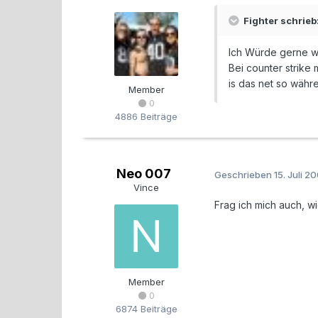
Fighter schrieb
Ich Würde gerne wi
Bei counter strike
is das net so währ
Member
0
4886 Beiträge
Neo 007
Geschrieben
15. Juli 2
Vince
Frag ich mich auch, w
Member
0
6874 Beiträge