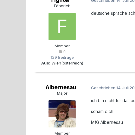
Geschrieben
14. Juli 2
Fähnrich
deutsche sprache sc
Member
0
129 Beiträge
Aus:
Wien(österreich)
Albernesau
Geschrieben
14. Juli 2
Major
ich bin nicht für das 
schäm dich
MfG Albernesau
Member