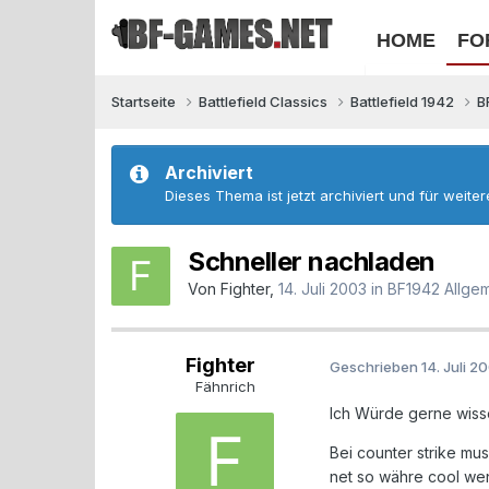
HOME
FO
Startseite
Battlefield Classics
Battlefield 1942
B
Archiviert
Dieses Thema ist jetzt archiviert und für weite
Schneller nachladen
Von
Fighter
,
14. Juli 2003
in
BF1942 Allge
Fighter
Geschrieben
14. Juli 2
Fähnrich
Ich Würde gerne wisse
Bei counter strike mu
net so währe cool we