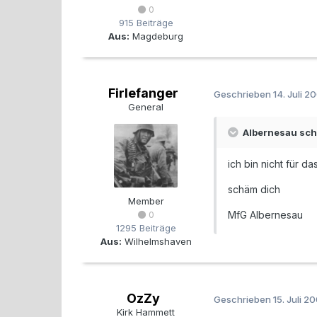
0
915 Beiträge
Aus:
Magdeburg
Firlefanger
Geschrieben
14. Juli 2
General
Albernesau sch
ich bin nicht für d
schäm dich
Member
0
MfG Albernesau
1295 Beiträge
Aus:
Wilhelmshaven
OzZy
Geschrieben
15. Juli 2
Kirk Hammett