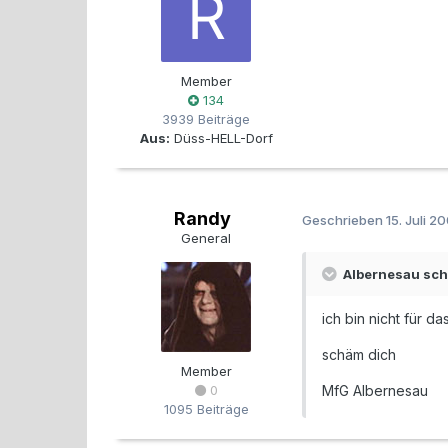
Member
134
3939 Beiträge
Aus:
Düss-HELL-Dorf
Randy
Geschrieben
15. Juli 2
General
Albernesau sch
ich bin nicht für d
schäm dich
Member
0
MfG Albernesau
1095 Beiträge