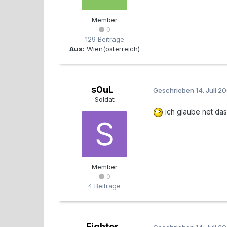
Member
0
129 Beiträge
Aus:
Wien(österreich)
s0uL
Geschrieben
14. Juli 2
Soldat
ich glaube net das
Member
0
4 Beiträge
Fighter