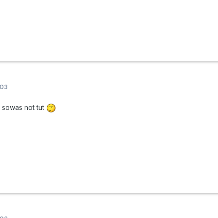
003
 sowas not tut