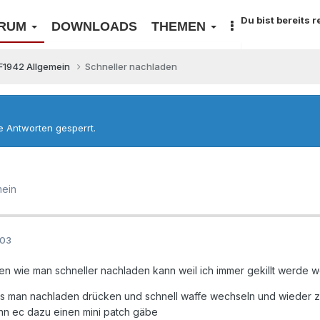
Du bist bereits 
RUM
DOWNLOADS
THEMEN
F1942 Allgemein
Schneller nachladen
re Antworten gesperrt.
mein
003
n wie man schneller nachladen kann weil ich immer gekillt werde w
ss man nachladen drücken und schnell waffe wechseln und wieder zurü
nn ec dazu einen mini patch gäbe