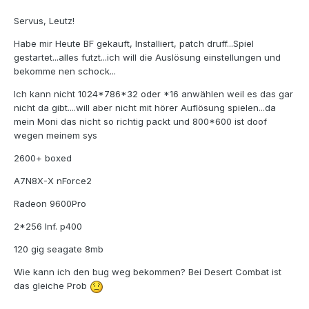
Servus, Leutz!
Habe mir Heute BF gekauft, Installiert, patch druff...Spiel
gestartet...alles futzt...ich will die Auslösung einstellungen und
bekomme nen schock...
Ich kann nicht 1024*786*32 oder *16 anwählen weil es das gar
nicht da gibt....will aber nicht mit hörer Auflösung spielen...da
mein Moni das nicht so richtig packt und 800*600 ist doof
wegen meinem sys
2600+ boxed
A7N8X-X nForce2
Radeon 9600Pro
2*256 Inf. p400
120 gig seagate 8mb
Wie kann ich den bug weg bekommen? Bei Desert Combat ist
das gleiche Prob