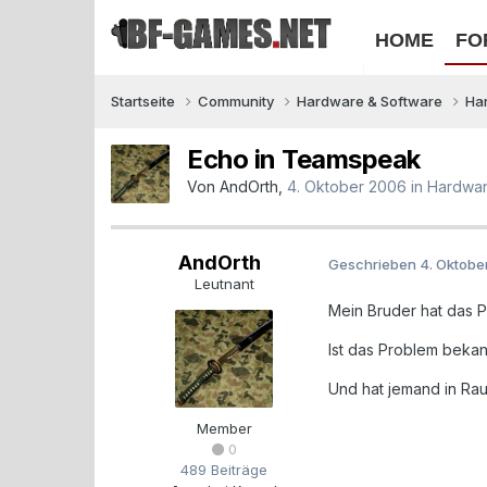
HOME
FO
Startseite
Community
Hardware & Software
Ha
Echo in Teamspeak
Von
AndOrth
,
4. Oktober 2006
in
Hardwa
AndOrth
Geschrieben
4. Oktobe
Leutnant
Mein Bruder hat das 
Ist das Problem beka
Und hat jemand in Ra
Member
0
489 Beiträge