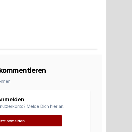
u kommentieren
önnen
Anmelden
enutzerkonto? Melde Dich hier an.
etzt anmelden