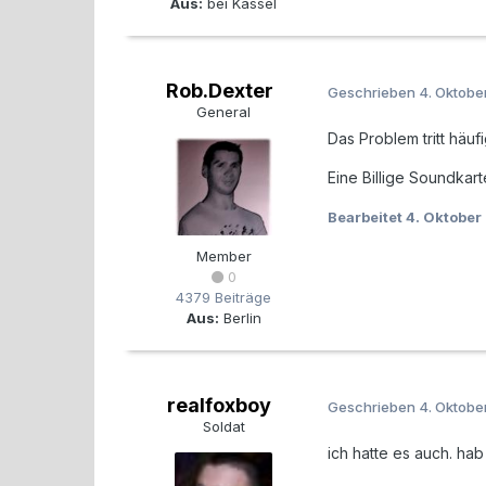
Aus:
bei Kassel
Rob.Dexter
Geschrieben
4. Oktobe
General
Das Problem tritt häu
Eine Billige Soundkarte
Bearbeitet
4. Oktober
Member
0
4379 Beiträge
Aus:
Berlin
realfoxboy
Geschrieben
4. Oktobe
Soldat
ich hatte es auch. ha