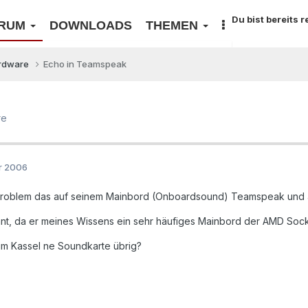
Du bist bereits 
RUM
DOWNLOADS
THEMEN
rdware
Echo in Teamspeak
re
r 2006
Problem das auf seinem Mainbord (Onboardsound) Teamspeak und än
nnt, da er meines Wissens ein sehr häufiges Mainbord der AMD Soc
um Kassel ne Soundkarte übrig?