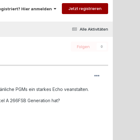
Jetzt registrieren
registriert? Hier anmelden
Alle Aktivitäten
Folgen
0
liche PGMs ein starkes Echo veanstalten.
kel A 266FSB Generation hat?