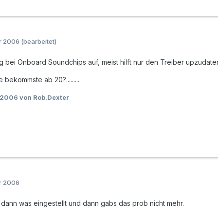
r 2006
(bearbeitet)
fig bei Onboard Soundchips auf, meist hilft nur den Treiber upzudat
 bekommste ab 20?.........
 2006
von Rob.Dexter
r 2006
b dann was eingestellt und dann gabs das prob nicht mehr.