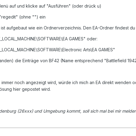
-Menü auf und klicke auf "Ausführen" (oder drück u)
 "regedit" (ohne "") ein
r ist aufgebaut wie ein Ordnerverzeichnis. Den EA-Ordner findest du 
KEY_LOCAL_MACHINE\SOFTWARE\EA GAMES" oder:
KEY_LOCAL_MACHINE\SOFTWARE\Electronic Arts\EA GAMES"
rhanden) die Einträge von BF42 (Name entsprechend "Battlefield 1
 immer noch angezeigt wird, würde ich mich an EA direkt wenden o
Lösung hier gepostet wird.
enburg (26xxx) und Umgebung kommt, soll sich mal bei mir melden, 