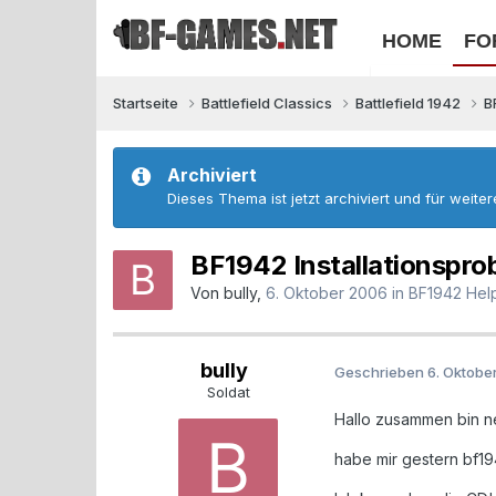
HOME
FO
Startseite
Battlefield Classics
Battlefield 1942
B
Archiviert
Dieses Thema ist jetzt archiviert und für weite
BF1942 Installationspro
Von
bully
,
6. Oktober 2006
in
BF1942 Hel
bully
Geschrieben
6. Oktobe
Soldat
Hallo zusammen bin ne
habe mir gestern bf19