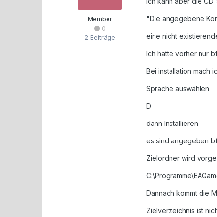
Ich kann aber die CD'
"Die angegebene Kom
Member
0
eine nicht existiere
2 Beiträge
Ich hatte vorher nur bf
Bei installation mach i
Sprache auswählen
D
dann Installieren
es sind angegeben bf
Zielordner wird vorg
C:\Programme\EAGam
Dannach kommt die M
Zielverzeichnis ist nic