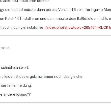
u alles neu installieren können
ogy die du hast müsste dann bereits Version 1.6 sein. (Im Ingame Menü 
n Patch 1.61 installieren und dann müsste dem Battlefielden nichts
t auch noch viel nützliches:
/index.php?showtopic=26546">KLICK 
r 2006
 schnelle antwort.
rt. leider ist das ergebniss immer noch das gleiche
 die fehlermeldung.
 ne andere lösung??