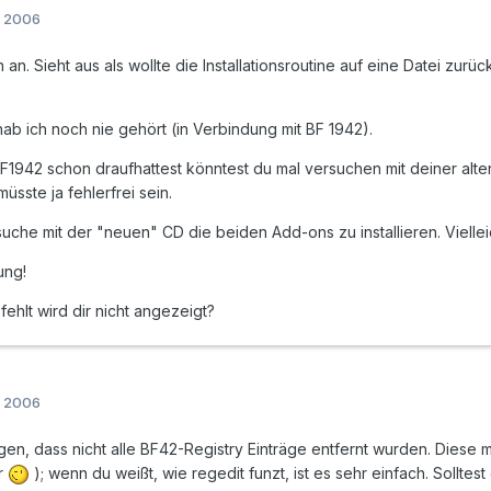
r 2006
an. Sieht aus als wollte die Installationsroutine auf eine Datei zu
ab ich noch nie gehört (in Verbindung mit BF 1942).
1942 schon draufhattest könntest du mal versuchen mit deiner alt
müsste ja fehlerfrei sein.
uche mit der "neuen" CD die beiden Add-ons zu installieren. Vielle
ung!
fehlt wird dir nicht angezeigt?
r 2006
gen, dass nicht alle BF42-Registry Einträge entfernt wurden. Diese 
r
); wenn du weißt, wie regedit funzt, ist es sehr einfach. Solltest