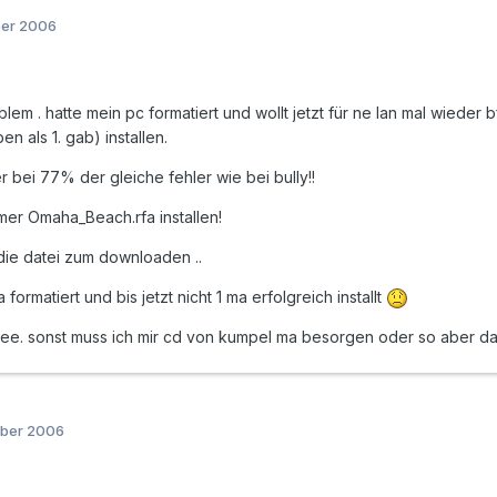
ber 2006
lem . hatte mein pc formatiert und wollt jetzt für ne lan mal wieder b
n als 1. gab) installen.
 bei 77% der gleiche fehler wie bei bully!!
mmer Omaha_Beach.rfa installen!
 die datei zum downloaden ..
a formatiert und bis jetzt nicht 1 ma erfolgreich installt
dee. sonst muss ich mir cd von kumpel ma besorgen oder so aber d
mber 2006