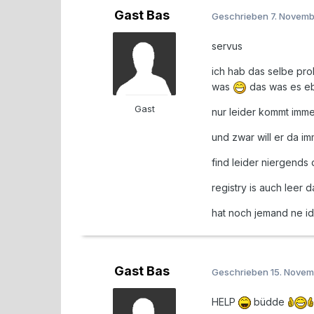
Gast Bas
Geschrieben
7. Novem
servus
ich hab das selbe prob
was
das was es ebe
Gast
nur leider kommt immer
und zwar will er da i
find leider niergends
registry is auch leer d
hat noch jemand ne i
Gast Bas
Geschrieben
15. Nove
HELP
büdde