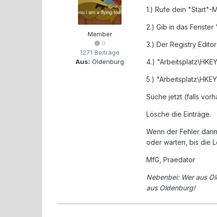
1.) Rufe dein "Start"
2.) Gib in das Fenster
Member
0
3.) Der Registry Edito
1271 Beiträge
Aus:
Oldenburg
4.) "Arbeitsplatz\H
5.) "Arbeitsplatz\H
Suche jetzt (falls vo
Lösche die Einträge.
Wenn der Fehler dann
oder warten, bis die 
MfG, Praedator
Nebenbei: Wer aus Old
aus Oldenburg!