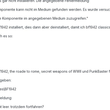
s gar nicht installieren. Die angegebene Fehlermeldung:
ponente kann nicht im Medium gefunden werden. Es wurde versuc
nde Komponente im angegebenen Medium zuzugreifen."
1942 installiert, dies dann aber deinstalliert, damit ich bf1942 classics
ch es so:
1942, the roade to rome, secret weapons of WWII und PunkBaster 
egeben:
es\BF1942
eldung:
ht leer. trotzdem fortfahren?