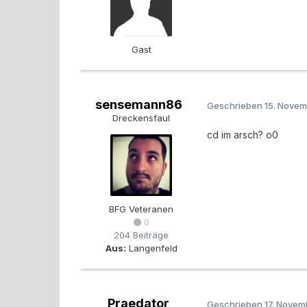
Gast
sensemann86
Geschrieben
15. Nove
Dreckensfaul
cd im arsch? o0
BFG Veteranen
0
204 Beiträge
Aus:
Langenfeld
Praedator
Geschrieben
17. Nove