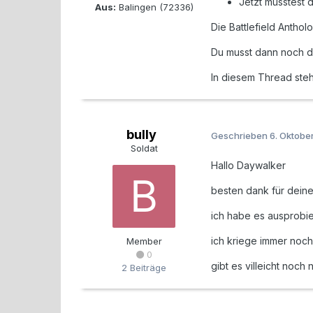
Jetzt müsstest d
Aus:
Balingen (72336)
Die Battlefield Anthol
Du musst dann noch de
In diesem Thread steh
bully
Geschrieben
6. Oktobe
Soldat
Hallo Daywalker
besten dank für deine
ich habe es ausprobie
ich kriege immer noch
Member
0
gibt es villeicht noch
2 Beiträge