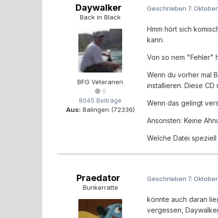
Daywalker
Geschrieben
7. Oktobe
Back in Black
Hmm hört sich komisch 
kann.
Von so nem "Fehler" h
Wenn du vorher mal BF
BFG Veteranen
installieren. Diese CD 
0
8045 Beiträge
Wenn das gelingt vers
Aus:
Balingen (72336)
Ansonsten: Keine Ahn
Welche Datei speziell 
Praedator
Geschrieben
7. Oktobe
Bunkerratte
könnte auch daran lie
vergessen, Daywalke