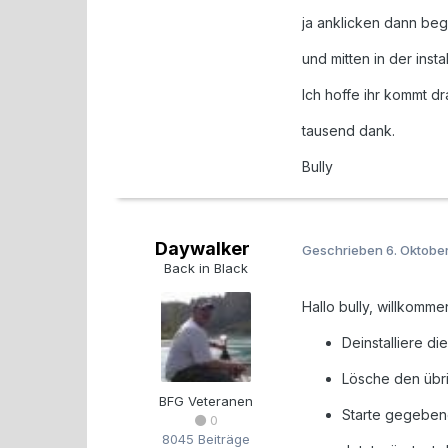
ja anklicken dann begi
und mitten in der ins
Ich hoffe ihr kommt dr
tausend dank.
Bully
Daywalker
Geschrieben
6. Oktobe
Back in Black
Hallo bully, willkomm
Deinstalliere die
Lösche den übr
BFG Veteranen
Starte gegeben
0
8045 Beiträge