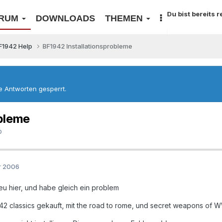
Du bist bereits 
RUM
DOWNLOADS
THEMEN
F1942 Help
BF1942 Installationsprobleme
re Antworten gesperrt.
bleme
p
r 2006
u hier, und habe gleich ein problem
42 classics gekauft, mit the road to rome, und secret weapons of W