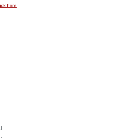
lick here
9
]