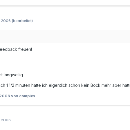
r 2006
(bearbeitet)
eedback freuen!
 langweilig...
ach 1 1/2 minuten hatte ich eigentlich schon kein Bock mehr aber h
 2006
von complex
r 2006