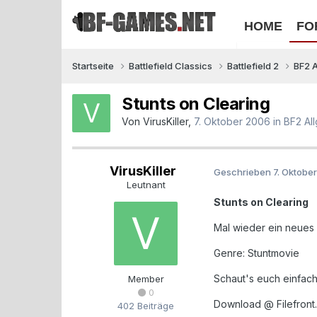
HOME
FO
Startseite
Battlefield Classics
Battlefield 2
BF2 
Stunts on Clearing
Von
VirusKiller
,
7. Oktober 2006
in
BF2 Al
VirusKiller
Geschrieben
7. Oktobe
Leutnant
Stunts on Clearing
Mal wieder ein neues
Genre: Stuntmovie
Schaut's euch einfach 
Member
0
Download @ Filefront
402 Beiträge