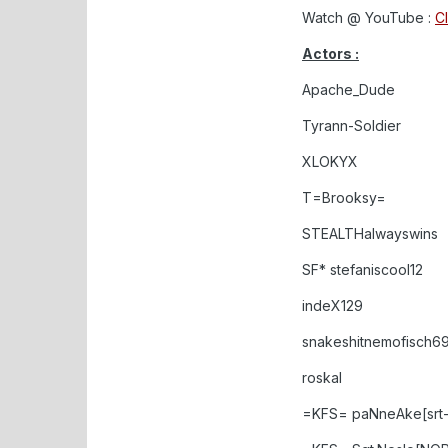
Watch @ YouTube :
C
Actors :
Apache_Dude
Tyrann-Soldier
XLOKYX
T=Brooksy=
STEALTHalwayswins
SF* stefaniscool12
indeX129
snakeshitnemofisch6
roskal
=KFS= paNneAke[srt-