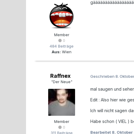
gääääääääääääääääähn,
Member
0
484 Beiträge
Aus:
Wien
Raffnex
Geschrieben
8. Oktobe
"Der Neue"
mal saugen und sehen 
Edit : Also hier wie ge
Ich will nicht sagen 
Habe schon ( VIEL ) b
Member
0
Bearbeitet
8. Oktober
311 Beiträge