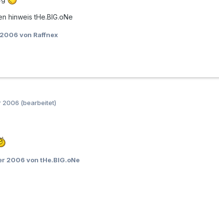
den hinweis tHe.BIG.oNe
 2006
von Raffnex
r 2006
(bearbeitet)
er 2006
von tHe.BlG.oNe