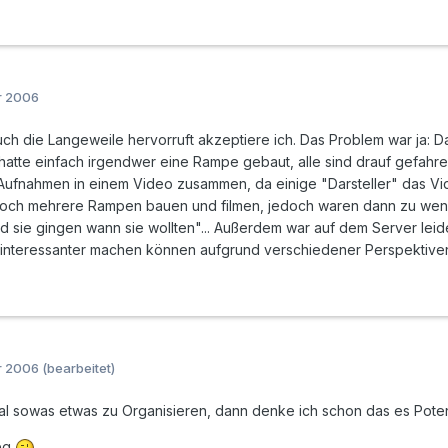
r 2006
auch die Langeweile hervorruft akzeptiere ich. Das Problem war ja: D
Es hatte einfach irgendwer eine Rampe gebaut, alle sind drauf gefa
e Aufnahmen in einem Video zusammen, da einige "Darsteller" das Vi
 noch mehrere Rampen bauen und filmen, jedoch waren dann zu wenig
 sie gingen wann sie wollten"... Außerdem war auf dem Server leider
 interessanter machen können aufgrund verschiedener Perspektive
r 2006
(bearbeitet)
 sowas etwas zu Organisieren, dann denke ich schon das es Potentia
weg