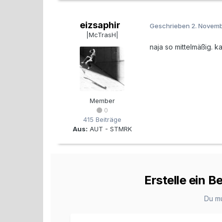
eizsaphir
Geschrieben
2. Novem
|McTrasH|
naja so mittelmäßig. 
Member
0
415 Beiträge
Aus:
AUT - STMRK
Erstelle ein 
Du m