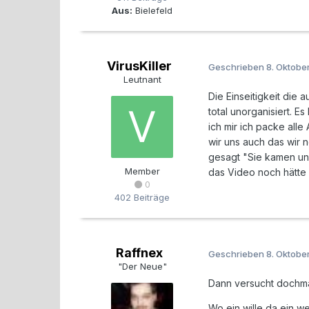
Aus:
Bielefeld
VirusKiller
Geschrieben
8. Oktobe
Leutnant
Die Einseitigkeit die 
total unorganisiert. 
ich mir ich packe all
wir uns auch das wir
gesagt "Sie kamen und
Member
das Video noch hätte
0
402 Beiträge
Raffnex
Geschrieben
8. Oktobe
"Der Neue"
Dann versucht dochmal
Wo ein wille da ein 