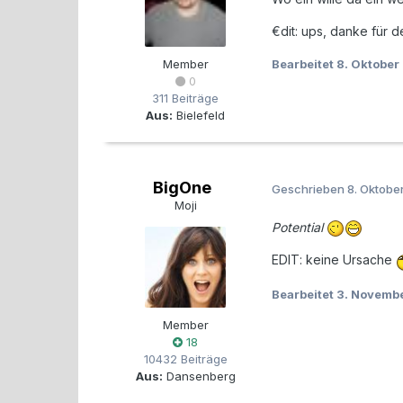
€dit: ups, danke für 
Member
Bearbeitet
8. Oktober
0
311 Beiträge
Aus:
Bielefeld
BigOne
Geschrieben
8. Oktobe
Moji
Potential
EDIT: keine Ursache
Bearbeitet
3. Novemb
Member
18
10432 Beiträge
Aus:
Dansenberg