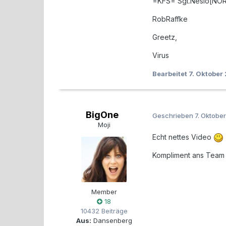
=KFS= Sgt.Neslo[NO
RobRaffke
Greetz,
Virus
Bearbeitet
7. Oktober
BigOne
Geschrieben
7. Oktobe
Moji
Echt nettes Video
Kompliment ans Tea
Member
18
10432 Beiträge
Aus:
Dansenberg