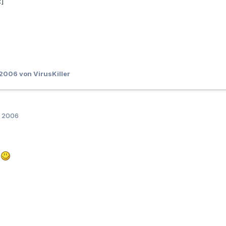
R]
 2006
von VirusKiller
r 2006
m