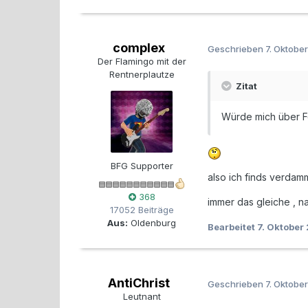
complex
Geschrieben
7. Oktobe
Der Flamingo mit der
Rentnerplautze
Zitat
Würde mich über F
BFG Supporter
also ich finds verdammt
368
immer das gleiche , n
17052 Beiträge
Aus:
Oldenburg
Bearbeitet
7. Oktober
AntiChrist
Geschrieben
7. Oktobe
Leutnant