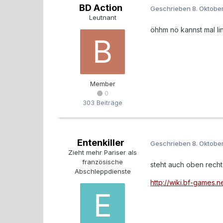
BD Action
Geschrieben
8. Oktobe
Leutnant
öhhm nö kannst mal li
Member
0
303 Beiträge
Entenkiller
Geschrieben
8. Oktobe
Zieht mehr Pariser als
französische
steht auch oben recht a
Abschleppdienste
http://wiki.bf-games.