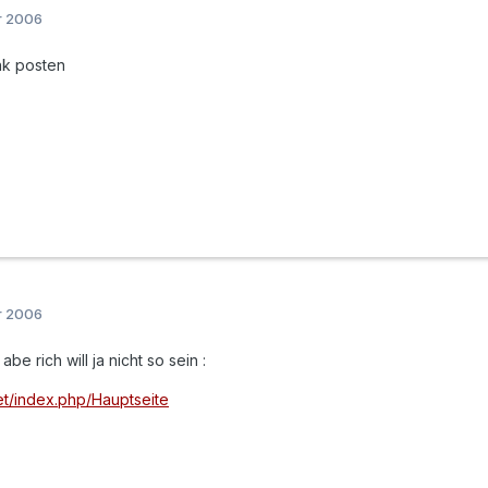
r 2006
nk posten
r 2006
be rich will ja nicht so sein :
net/index.php/Hauptseite