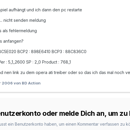
piel aufhängt und ich dann den pc restarte
.. nicht senden meldung
s als fehlermeldung
as anfangen?
88C5E020 BCP2 : 898E6410 BCP3 : 88C836C0
 : 5_1_2600 SP : 2_0 Product : 768_1
nd nen link zu dem opera ati treiber oder so das ich das mal noch 
r 2006
von BD Action
Benutzerkonto oder melde Dich an, um z
usst ein Benutzerkonto haben, um einen Kommentar verfassen zu k