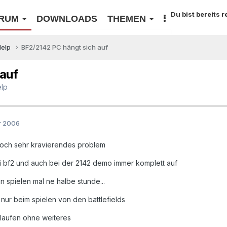
Du bist bereits 
RUM
DOWNLOADS
THEMEN
Help
BF2/2142 PC hängt sich auf
auf
lp
r 2006
doch sehr kravierendes problem
i bf2 und auch bei der 2142 demo immer komplett auf
in spielen mal ne halbe stunde...
nur beim spielen von den battlefields
aufen ohne weiteres