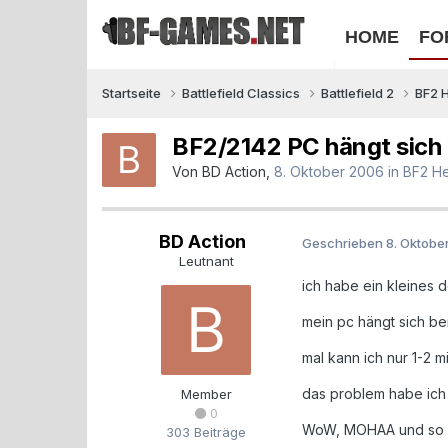
HOME
FO
Startseite
Battlefield Classics
Battlefield 2
BF2 
BF2/2142 PC hängt sich 
Von
BD Action
,
8. Oktober 2006
in
BF2 He
BD Action
Geschrieben
8. Oktobe
Leutnant
ich habe ein kleines 
mein pc hängt sich be
mal kann ich nur 1-2 m
das problem habe ich 
Member
0
WoW, MOHAA und so l
303 Beiträge