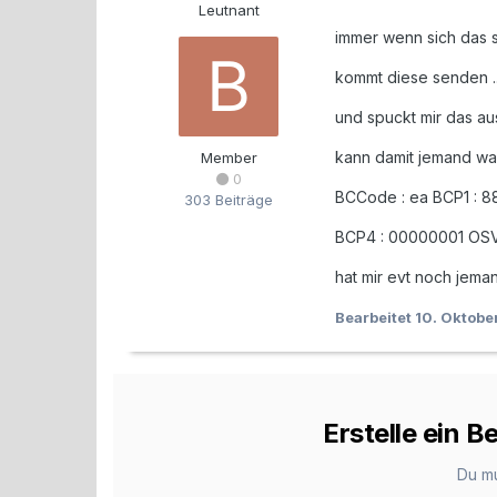
Leutnant
immer wenn sich das s
kommt diese senden ..
und spuckt mir das au
kann damit jemand w
Member
0
BCCode : ea BCP1 : 
303 Beiträge
BCP4 : 00000001 OSVer
hat mir evt noch jema
Bearbeitet
10. Oktobe
Erstelle ein 
Du m