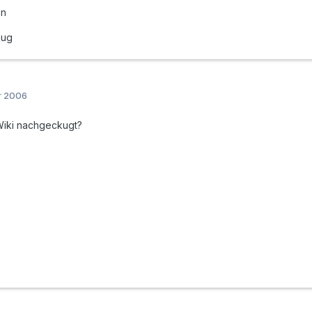
en
nug
r 2006
Wiki nachgeckugt?