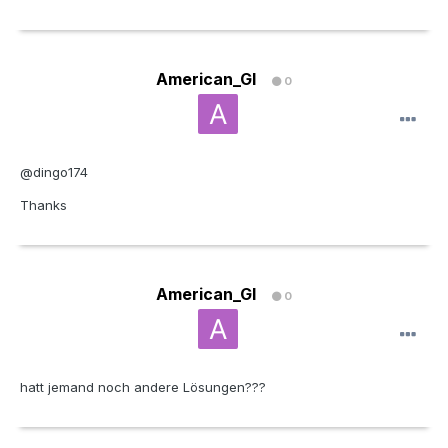
American_GI
0
@dingo174
Thanks
American_GI
0
hatt jemand noch andere Lösungen???