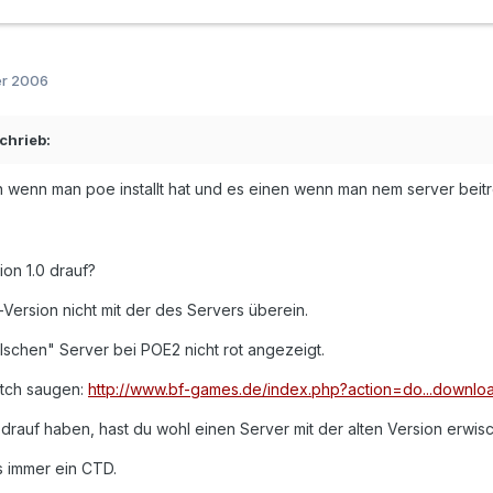
er 2006
chrieb:
wenn man poe installt hat und es einen wenn man nem server beitr
ion 1.0 drauf?
-Version nicht mit der des Servers überein.
lschen" Server bei POE2 nicht rot angezeigt.
atch saugen:
http://www.bf-games.de/index.php?action=do...downlo
drauf haben, hast du wohl einen Server mit der alten Version erwisc
ls immer ein CTD.