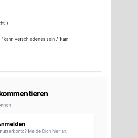
t..)
a: "kann verschiedenes sein ." kam
u kommentieren
önnen
Anmelden
enutzerkonto? Melde Dich hier an.