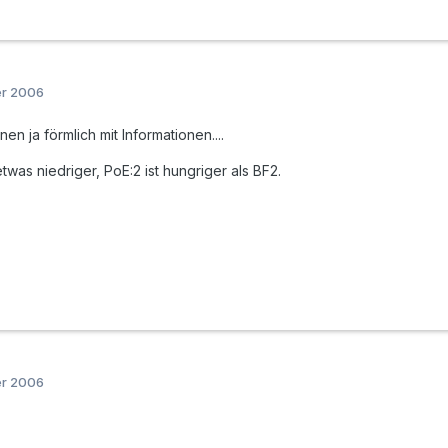
er 2006
en ja förmlich mit Informationen....
etwas niedriger, PoE:2 ist hungriger als BF2.
er 2006