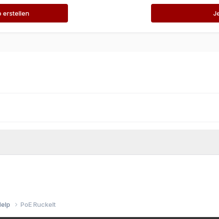
erstellen
J
Help
PoE Ruckelt