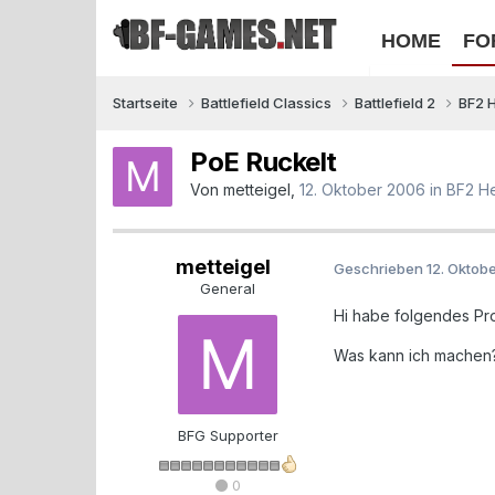
HOME
FO
Startseite
Battlefield Classics
Battlefield 2
BF2 
PoE Ruckelt
Von
metteigel
,
12. Oktober 2006
in
BF2 H
metteigel
Geschrieben
12. Oktob
General
Hi habe folgendes Prob
Was kann ich machen
BFG Supporter
0