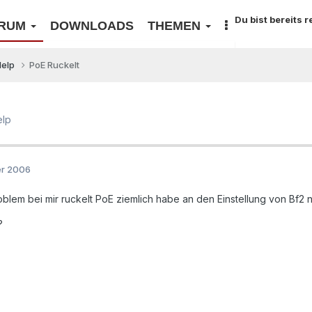
Du bist bereits 
RUM
DOWNLOADS
THEMEN
Help
PoE Ruckelt
elp
er 2006
lem bei mir ruckelt PoE ziemlich habe an den Einstellung von Bf2 nic
?