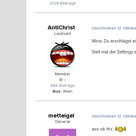
3028 Beiträge
AntiChrist
Geschrieben
12. Oktob
Leutnant
Wow, Du erschlägst ein
Stell mal die Settings 
Member
0
484 Beiträge
Aus:
Wien
metteigel
Geschrieben
12. Oktob
General
aso ok thx.