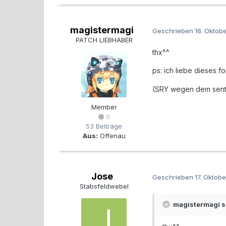
magistermagi
Geschrieben
16. Oktob
PATCH LIEBHABER
thx^^
ps: ich liebe dieses f
(SRY wegen dem senti
Member
0
53 Beiträge
Aus:
Offenau
Jose
Geschrieben
17. Oktob
Stabsfeldwebel
magistermagi s