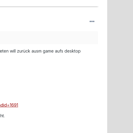
eten will zurück ausm game aufs desktop
adid=1691
ht.