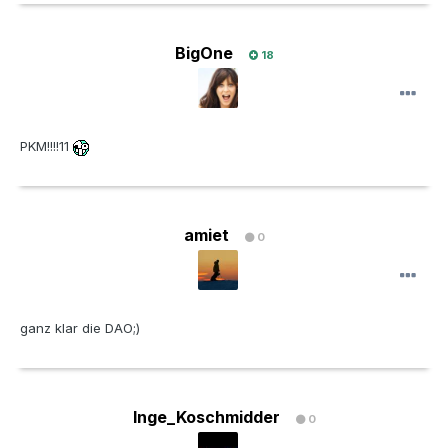
BigOne
18
PKM!!!!11
amiet
0
ganz klar die DAO;)
Inge_Koschmidder
0